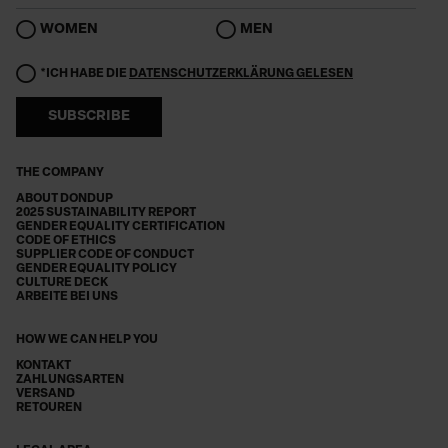
WOMEN
MEN
*ICH HABE DIE
DATENSCHUTZERKLÄRUNG GELESEN
SUBSCRIBE
THE COMPANY
ABOUT DONDUP
2025 SUSTAINABILITY REPORT
GENDER EQUALITY CERTIFICATION
CODE OF ETHICS
SUPPLIER CODE OF CONDUCT
GENDER EQUALITY POLICY
CULTURE DECK
ARBEITE BEI UNS
HOW WE CAN HELP YOU
KONTAKT
ZAHLUNGSARTEN
VERSAND
RETOUREN