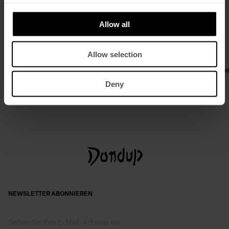
Allow all
Allow selection
Skinny-Fit Bootcut-Hose Lexi mit
Oversize-T-Shirt aus Jersone m
Nadelstreifen
Rundhalsausschnitt
Deny
€ 480,00
€ 312,00
€ 175,00
€ 114,00
NEWSLETTER ABONNIEREN