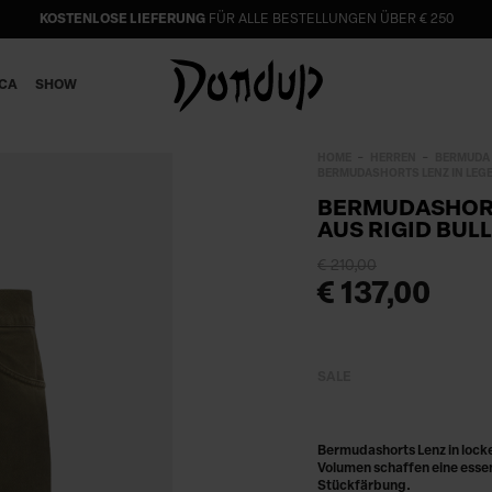
KOSTENLOSE LIEFERUNG
FÜR ALLE BESTELLUNGEN ÜBER € 250
ICA
SHOW
HOME
HERREN
BERMUDA
BERMUDASHORTS LENZ IN LEGE
BERMUDASHORT
AUS RIGID BULL
€ 210,00
€ 137,00
SALE
Bermudashorts Lenz in lock
Volumen schaffen eine essenz
Stückfärbung.