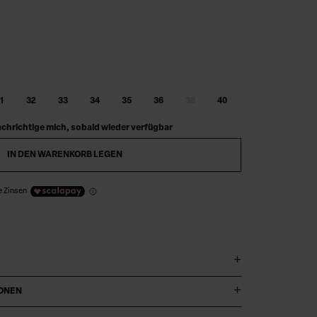
1
32
33
34
35
36
38
40
chrichtige mich, sobald wieder verfügbar
IN DEN WARENKORB LEGEN
e Zinsen
IONEN