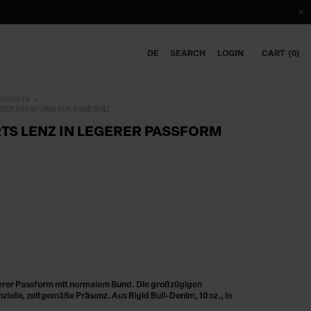
DE
SEARCH
LOGIN
CART
0
 SHORTS
RER PASSFORM AUS RIGID BULL
S LENZ IN LEGERER PASSFORM
erer Passform mit normalem Bund. Die großzügigen
ielle, zeitgemäße Präsenz. Aus Rigid Bull-Denim, 10 oz., in