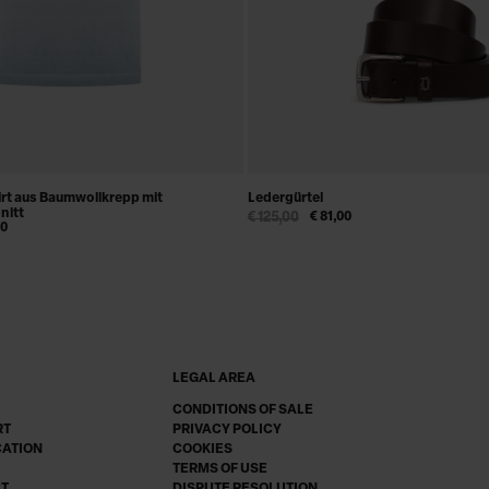
irt aus Baumwollkrepp mit
Ledergürtel
nitt
€ 125,00
€ 81,00
00
LEGAL AREA
CONDITIONS OF SALE
RT
PRIVACY POLICY
CATION
COOKIES
TERMS OF USE
CT
DISPUTE RESOLUTION