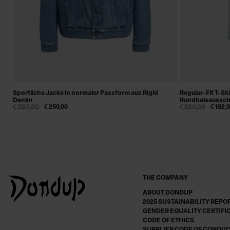
Sportliche Jacke in normaler Passform aus Rigid
Regular-Fit T-Sh
Denim
Rundhalsaussch
€ 385,00
€ 250,00
€ 280,00
€ 182,
THE COMPANY
ABOUT DONDUP
2025 SUSTAINABILITY REPO
GENDER EQUALITY CERTIFI
CODE OF ETHICS
SUPPLIER CODE OF CONDU