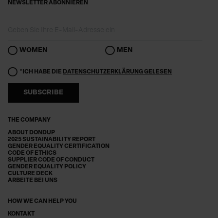
NEWSLETTER ABONNIEREN
WOMEN
MEN
*ICH HABE DIE
DATENSCHUTZERKLÄRUNG GELESEN
SUBSCRIBE
THE COMPANY
ABOUT DONDUP
2025 SUSTAINABILITY REPORT
GENDER EQUALITY CERTIFICATION
CODE OF ETHICS
SUPPLIER CODE OF CONDUCT
GENDER EQUALITY POLICY
CULTURE DECK
ARBEITE BEI UNS
HOW WE CAN HELP YOU
KONTAKT