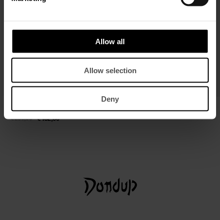
Allow all
Allow selection
Deny
Slim-Fit Stehkragenpullover in
Ledergürtel
transparentem Rippstrick
€ 140,00
€ 91,00
€ 280,00
€ 182,00