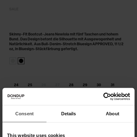
SALE
Skinny-Fit Bootcut-Jeans Newlola mit fünf Taschen und hohem
Bund. Das Design betont die Silhouette mit Ausgewogenheit und
Natürlichkeit. Aus Bull-Denim-Stretch Bluesign APPROVED, 11 1/2
oz, in Bluesign-Stückfärbung gefertigt.
24
25
26
27
28
29
30
31
32
33
34
Größe nicht am Lager?
benachrichtige mich, sobald wieder
Consent
Details
About
verfügbar
IN DEN WARENKORB LEGEN
This website uses cookies