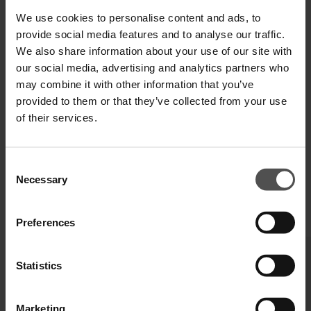
We use cookies to personalise content and ads, to
Zahlen Sie in 3 oder 4 Raten ohne Zinsen
provide social media features and to analyse our traffic.
We also share information about your use of our site with
our social media, advertising and analytics partners who
may combine it with other information that you’ve
VERSAND UND RETOUREN
provided to them or that they’ve collected from your use
of their services.
TECHNISCHE SPEZIFIKATIONEN
DIGITALER PRODUKTPASS
Consent
Necessary
Selection
VERVOLLSTÄNDIGEN SIE IHREN LOOK
Preferences
Statistics
Marketing