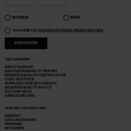
WOMEN
MEN
*ICH HABE DIE
DATENSCHUTZERKLÄRUNG GELESEN
SUBSCRIBE
THE COMPANY
ABOUT DONDUP
2025 SUSTAINABILITY REPORT
GENDER EQUALITY CERTIFICATION
CODE OF ETHICS
SUPPLIER CODE OF CONDUCT
GENDER EQUALITY POLICY
CULTURE DECK
ARBEITE BEI UNS
HOW WE CAN HELP YOU
KONTAKT
ZAHLUNGSARTEN
VERSAND
RETOUREN