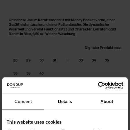
Chinohose Joe im Karottenschnitt mit Money Pocket vorne, einer
Gesäßleistentasche und einer Pattentasche. Die dynamische
Verarbeitung vereint Funktionalität und Charakter. Leichter Rigid
Denim in Blau, 6,50 oz. Weiche Waschung.
Digitaler Produktpass
28
29
30
31
32
33
34
35
36
38
40
Größe nicht am Lager?
benachrichtige mich, sobald wieder
verfügbar
Consent
Details
About
IN DEN WARENKORB LEGEN
Zahlen Sie in 3 oder 4 Raten ohne Zinsen
This website uses cookies