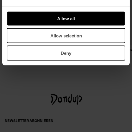
Allow all
Allow selection
Einreihiger Blazer in normaler Passform
Regular-Fit Poloshirt aus Baum
Deny
aus Rigid Denim
und Nylon
€ 640,00
€ 416,00
€ 180,00
€ 117,00
NEWSLETTER ABONNIEREN