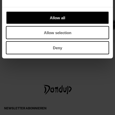
Allow all
Allow selection
Regular-Fit Poloshirt aus Seide und
Mokassins aus Leder
Deny
Baumwolle
€ 460,00
€ 299,00
€ 320,00
€ 208,00
NEWSLETTER ABONNIEREN