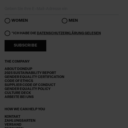
WOMEN
MEN
*ICH HABE DIE
DATENSCHUTZERKLÄRUNG GELESEN
SUBSCRIBE
THE COMPANY
ABOUT DONDUP
2025 SUSTAINABILITY REPORT
GENDER EQUALITY CERTIFICATION
CODE OF ETHICS
SUPPLIER CODE OF CONDUCT
GENDER EQUALITY POLICY
CULTURE DECK
ARBEITE BEI UNS
HOW WE CAN HELP YOU
KONTAKT
ZAHLUNGSARTEN
VERSAND