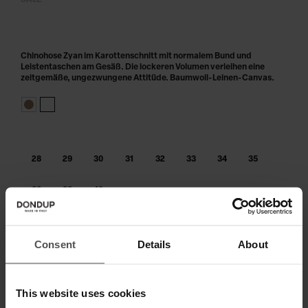
SALE
Chinohose Zyan im Karottenschnitt mit normalem Bund und
Leistentaschen am Gesäß. Die lockeren Volumen verleihen eine
zeitgemäße, ungezwungene Attitüde. Baumwoll-Leinen-Canvas.
28
29
30
31
32
33
34
35
36
38
40
IN DEN WARENKORB LEGEN
Consent
Details
About
Zahlen Sie in 3 oder 4 Raten ohne Zinsen
This website uses cookies