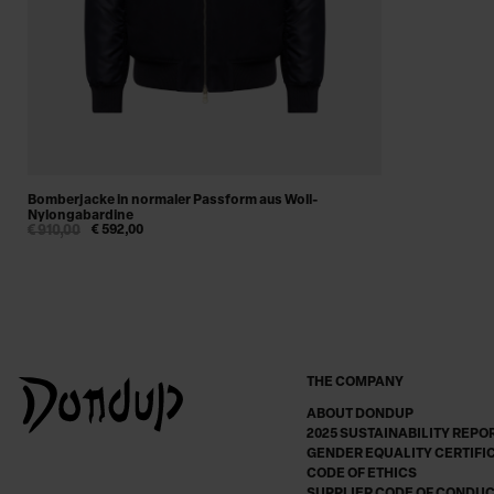
Bomberjacke in normaler Passform aus Woll-
Nylongabardine
€ 910,00
€ 592,00
THE COMPANY
ABOUT DONDUP
2025 SUSTAINABILITY REPO
GENDER EQUALITY CERTIFI
CODE OF ETHICS
SUPPLIER CODE OF CONDU