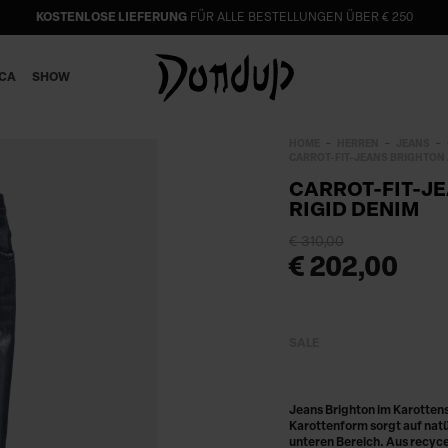
KOSTENLOSE LIEFERUNG
FÜR ALLE BESTELLUNGEN ÜBER € 250
ICA
SHOW
HOME
HERREN
JEANS
CARROT-FIT-JEANS BRIGHTON 
CARROT-FIT-J
RIGID DENIM
€ 310,00
€ 202,00
SALE
Jeans Brighton im Karottens
Karottenform sorgt auf nat
unteren Bereich. Aus recyce