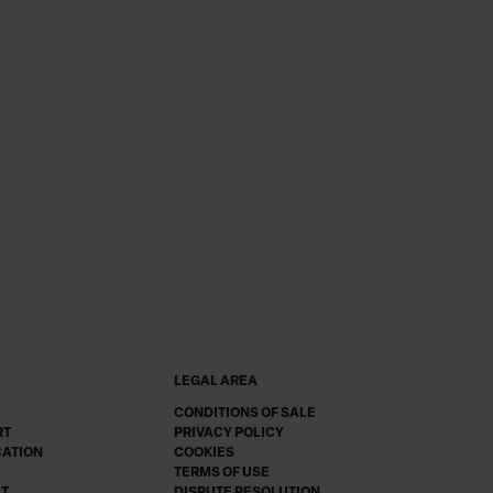
LEGAL AREA
CONDITIONS OF SALE
RT
PRIVACY POLICY
CATION
COOKIES
TERMS OF USE
CT
DISPUTE RESOLUTION