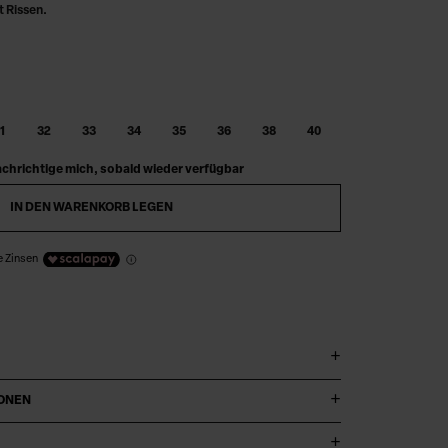
 Rissen.
1
32
33
34
35
36
38
40
chrichtige mich, sobald wieder verfügbar
IN DEN WARENKORB LEGEN
e Zinsen
IONEN