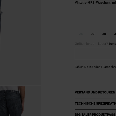
Vintage-GRS-Waschung mit
28
29
30
3
Größe nicht am Lager?
bena
Zahlen Sie in 3 oder 4 Raten ohn
VERSAND UND RETOUREN
TECHNISCHE SPEZIFIKAT
DIGITALER PRODUKTPASS