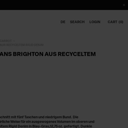
DE
SEARCH
LOGIN
CART
0
CARROT
AUS RECYCELTEM RIGID DENIM
EANS BRIGHTON AUS RECYCELTEM
chnitt mit fünf Taschen und niedrigem Bund. Die
ürliche Weise für ein ausgewogenes Volumen im oberen und
ltem Rigid Denim in Blau-Grau,12,75 oz. gefertigt. Dunkle