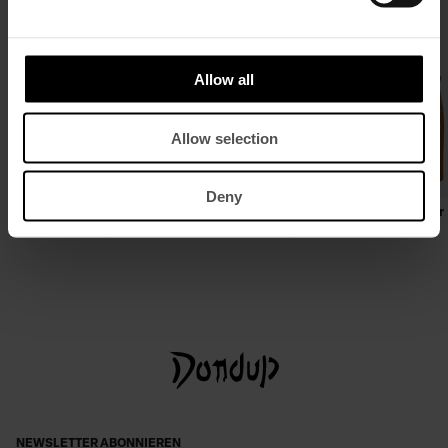
Allow all
Allow selection
Deny
Kurzes Kleid aus Rigid Denim mit Seide
Kleine Hobo Bag aus Spaltleder
€ 375,00
€ 244,00
€ 415,00
NEWSLETTER ABONNIEREN