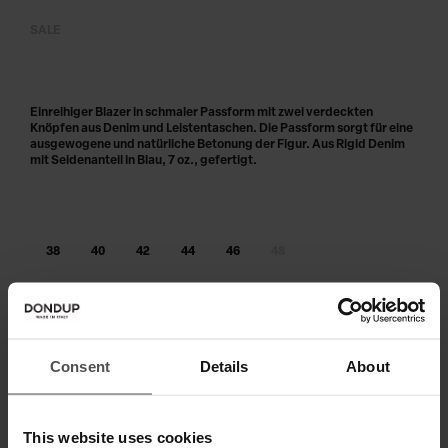
SALE
Einreihiger Blazer in schmaler Passform mit zwei verdeckten
Knöpfen aus Denim und Leistentaschen. Die Passform sorgt für eine
ausgewogene und natürliche Betonung der Figur. Aus Rigid Denim
mit Seidenanteil in Blau, 7 oz., gefertigt.
38
40
42
44
46
48
Größe nicht am Lager?
benachrichtige mich, sobald wieder
verfügbar
IN DEN WARENKORB LEGEN
Consent
Details
About
Zahlen Sie in 3 oder 4 Raten ohne Zinsen
This website uses cookies