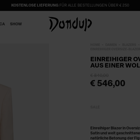
KOSTENLOSE LIEFERUNG
FÜR ALLE BESTELLUNGEN ÜBER € 250
ICA
SHOW
HOME
DAMEN
BLAZERS
EINREIHIGER OVERSIZE-BLAZE
EINREIHIGER O
AUS EINER WO
€ 840,00
€ 546,00
SALE
Einreihiger Blazer in Overs
Satin und weit geschnittene
natürliche Betonung der Fig