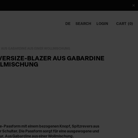
DE
SEARCH
LOGIN
CART
0
R AUS GABARDINE AUS EINER WOLLMISCHUNG
VERSIZE-BLAZER AUS GABARDINE
LLMISCHUNG
ize-Passform mit einem bezogenen Knopf, Spitzrevers aus
r Schulter. Die Passform sorgt für eine ausgewogene und
ur. Aus Gabardine aus einer Wollmischung.