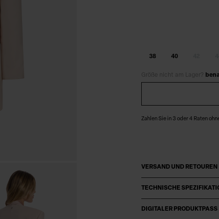
38
40
42
4
Größe nicht am Lager?
bena
Zahlen Sie in 3 oder 4 Raten ohn
VERSAND UND RETOUREN
TECHNISCHE SPEZIFIKAT
DIGITALER PRODUKTPASS