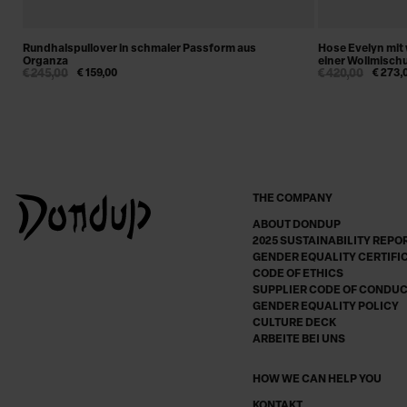
Rundhalspullover in schmaler Passform aus
Hose Evelyn mit
Organza
einer Wollmisch
€ 245,00
€ 159,00
€ 420,00
€ 273,
THE COMPANY
ABOUT DONDUP
2025 SUSTAINABILITY REPO
GENDER EQUALITY CERTIFI
CODE OF ETHICS
SUPPLIER CODE OF CONDU
GENDER EQUALITY POLICY
CULTURE DECK
ARBEITE BEI UNS
HOW WE CAN HELP YOU
KONTAKT