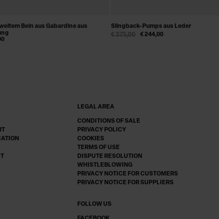
 weitem Bein aus Gabardine aus
Slingback-Pumps aus Leder
ung
€ 375,00
€ 244,00
00
LEGAL AREA
CONDITIONS OF SALE
RT
PRIVACY POLICY
CATION
COOKIES
TERMS OF USE
CT
DISPUTE RESOLUTION
WHISTLEBLOWING
PRIVACY NOTICE FOR CUSTOMERS
PRIVACY NOTICE FOR SUPPLIERS
FOLLOW US
FACEBOOK