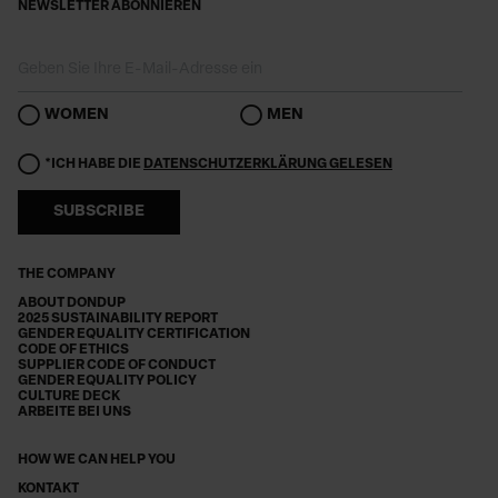
NEWSLETTER ABONNIEREN
WOMEN
MEN
*ICH HABE DIE
DATENSCHUTZERKLÄRUNG GELESEN
SUBSCRIBE
THE COMPANY
ABOUT DONDUP
2025 SUSTAINABILITY REPORT
GENDER EQUALITY CERTIFICATION
CODE OF ETHICS
SUPPLIER CODE OF CONDUCT
GENDER EQUALITY POLICY
CULTURE DECK
ARBEITE BEI UNS
HOW WE CAN HELP YOU
KONTAKT