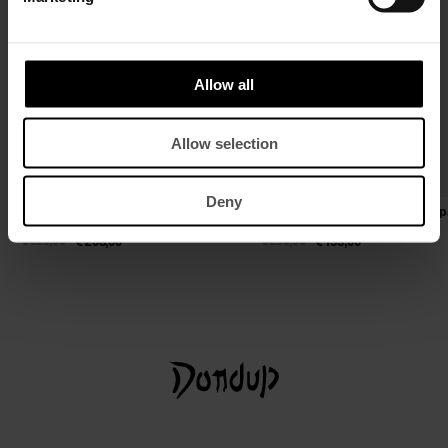
Allow all
Allow selection
Deny
Regular-Fit Poloshirt aus Seide und
Slim-Fit Hose Alfredo aus kom
Baumwolle
Gabardine
€ 320,00
€ 208,00
€ 235,00
€ 153,00