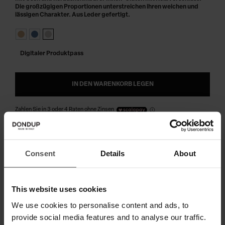
Die großzügigen Proportionen unterstreichen ihren weichen und
lässigen Charakter. Aus Leder gefertigt.
Digitaler Produktpass
IN DEN WARENKORB LEGEN
Zahlen Sie in 3 oder 4 Raten ohne Zinsen
Consent
Details
About
VERSAND UND RETOUREN
TECHNISCHE SPEZIFIKATIONEN
This website uses cookies
DIGITALER PRODUKTPASS
We use cookies to personalise content and ads, to
provide social media features and to analyse our traffic.