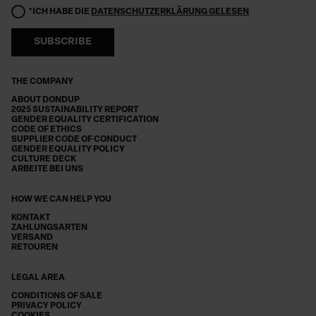
*ICH HABE DIE
DATENSCHUTZERKLÄRUNG GELESEN
SUBSCRIBE
THE COMPANY
ABOUT DONDUP
2025 SUSTAINABILITY REPORT
GENDER EQUALITY CERTIFICATION
CODE OF ETHICS
SUPPLIER CODE OF CONDUCT
GENDER EQUALITY POLICY
CULTURE DECK
ARBEITE BEI UNS
HOW WE CAN HELP YOU
KONTAKT
ZAHLUNGSARTEN
VERSAND
RETOUREN
LEGAL AREA
CONDITIONS OF SALE
PRIVACY POLICY