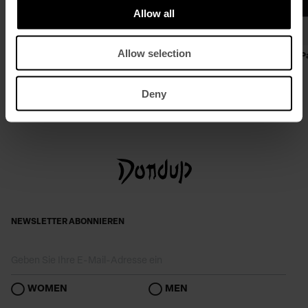
Allow all
Allow selection
Langer Rock aus Baumwollgabardine
Einreihiger Blazer in schmaler 
aus Cool-Wool-Gabardine
€ 345,00
€ 224,00
€ 740,00
€ 481,00
Deny
NEWSLETTER ABONNIEREN
WOMEN
MEN