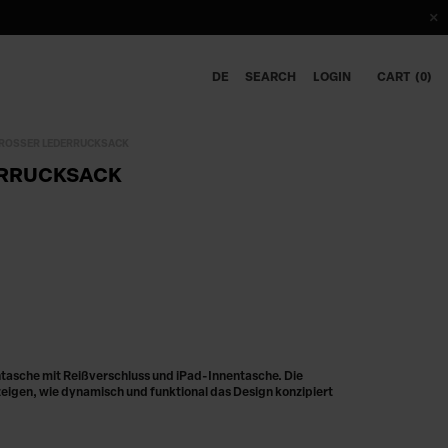
DE
SEARCH
LOGIN
CART
0
ROSSER LEDERRUCKSACK
RRUCKSACK
asche mit Reißverschluss und iPad-Innentasche. Die
eigen, wie dynamisch und funktional das Design konzipiert