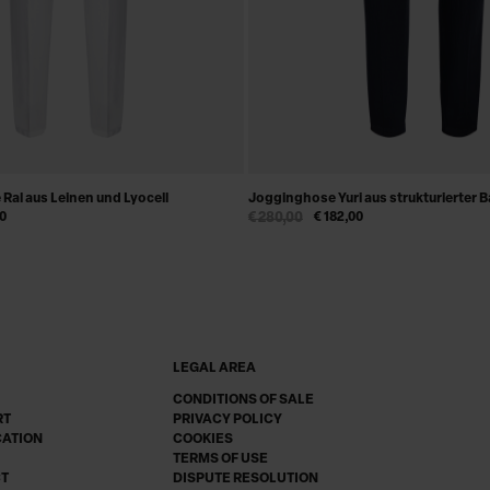
 Ral aus Leinen und Lyocell
Jogginghose Yuri aus strukturierter 
00
€ 280,00
€ 182,00
LEGAL AREA
CONDITIONS OF SALE
RT
PRIVACY POLICY
CATION
COOKIES
TERMS OF USE
CT
DISPUTE RESOLUTION