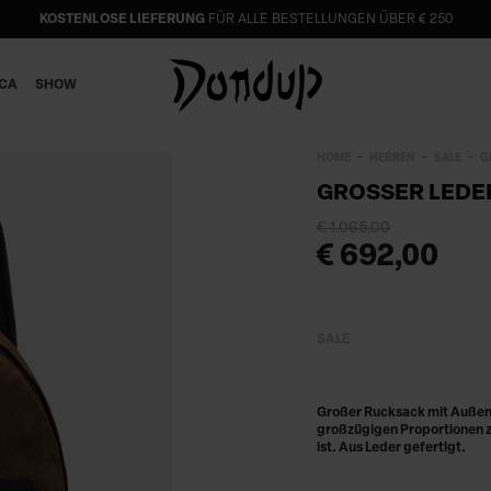
KOSTENLOSE LIEFERUNG
FÜR ALLE BESTELLUNGEN ÜBER € 250
ICA
SHOW
HOME
HERREN
SALE
G
GROSSER LEDE
€ 1.065,00
€ 692,00
SALE
Großer Rucksack mit Außent
großzügigen Proportionen z
ist. Aus Leder gefertigt.