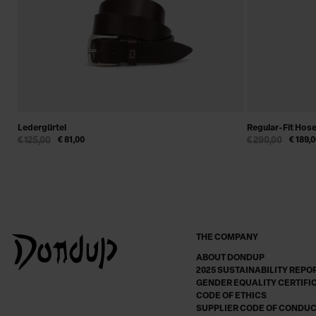
Ledergürtel
Regular-Fit Hose
€ 125,00
€ 81,00
€ 290,00
€ 189,
THE COMPANY
ABOUT DONDUP
2025 SUSTAINABILITY REPO
GENDER EQUALITY CERTIFI
CODE OF ETHICS
SUPPLIER CODE OF CONDU