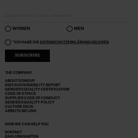
WOMEN
MEN
*ICH HABE DIE
DATENSCHUTZERKLÄRUNG GELESEN
SUBSCRIBE
THE COMPANY
ABOUT DONDUP
2025 SUSTAINABILITY REPORT
GENDER EQUALITY CERTIFICATION
CODE OF ETHICS
SUPPLIER CODE OF CONDUCT
GENDER EQUALITY POLICY
CULTURE DECK
ARBEITE BEI UNS
HOW WE CAN HELP YOU
KONTAKT
ZAHLUNGSARTEN