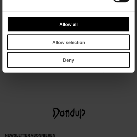
Allow all
Allow selection
Deny
Regular-Fit Bluse aus Viskosegabardine
Ledergürtel
€ 420,00
€ 273,00
€ 140,00
€ 91,00
NEWSLETTER ABONNIEREN