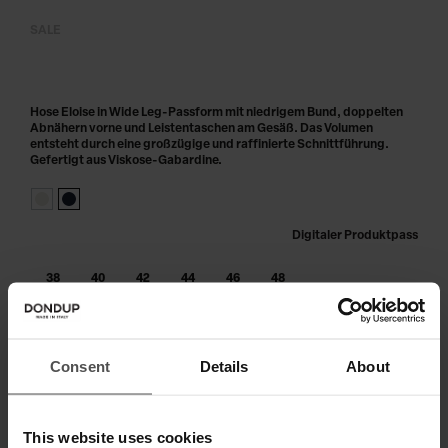
SALE
Hose Eloise in Wide Leg-Passform mit niedrigem Bund, doppelten
Abnähern vorne und Leistentaschen am Gesäß. Das Volumen
entsteht durch eine großzügige und raffinierte Schnittführung.
Gefertigt aus Viskose-Gabardine.
Digitaler Produktpass
38
40
42
44
46
48
IN DEN WARENKORB LEGEN
Consent
Details
About
Zahlen Sie in 3 oder 4 Raten ohne Zinsen
This website uses cookies