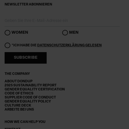
NEWSLETTER ABONNIEREN
WOMEN
MEN
*ICH HABE DIE
DATENSCHUTZERKLÄRUNG GELESEN
SUBSCRIBE
THE COMPANY
ABOUT DONDUP
2025 SUSTAINABILITY REPORT
GENDER EQUALITY CERTIFICATION
CODE OF ETHICS
SUPPLIER CODE OF CONDUCT
GENDER EQUALITY POLICY
CULTURE DECK
ARBEITE BEI UNS
HOW WE CAN HELP YOU