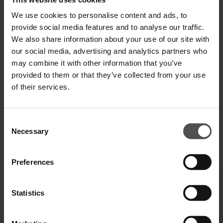
We use cookies to personalise content and ads, to
Zahlen Sie in 3 oder 4 Raten ohne Zinsen
provide social media features and to analyse our traffic.
We also share information about your use of our site with
our social media, advertising and analytics partners who
may combine it with other information that you’ve
VERSAND UND RETOUREN
provided to them or that they’ve collected from your use
of their services.
TECHNISCHE SPEZIFIKATIONEN
DIGITALER PRODUKTPASS
Consent
Necessary
Selection
Preferences
VERVOLLSTÄNDIGEN SIE IHREN LOOK
Statistics