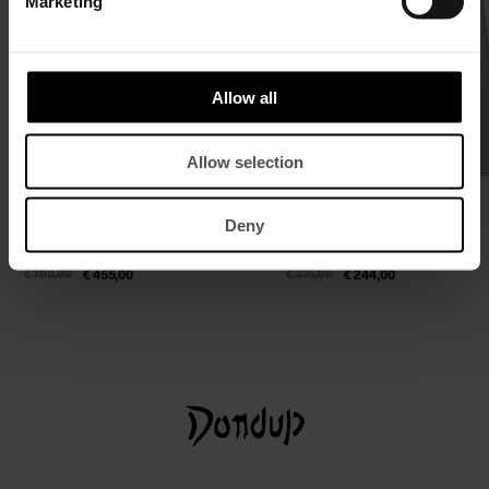
Marketing
Allow all
Allow selection
Deny
Zweireihiger Slim-Fit Blazer aus Rigid
Slim-Fit-Hemd aus gestreifter
Denim
Baumwolle
€ 700,00
€ 455,00
€ 375,00
€ 244,00