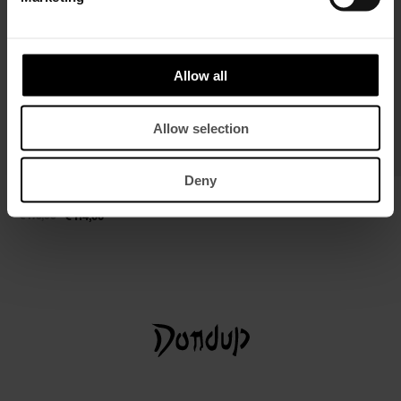
Allow all
Allow selection
Deny
Cropped-T-Shirt aus behandeltem
Gürtel aus Spaltleder
Jersone mit Rundhalsausschnitt
€ 155,00
€ 101,00
€ 175,00
€ 114,00