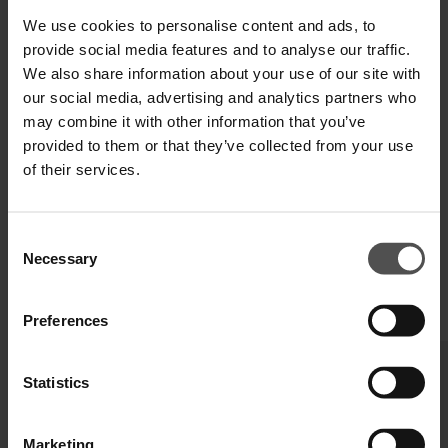
Zahlen Sie in 3 oder 4 Raten ohne Zinsen
We use cookies to personalise content and ads, to
provide social media features and to analyse our traffic.
We also share information about your use of our site with
our social media, advertising and analytics partners who
VERSAND UND RETOUREN
may combine it with other information that you’ve
provided to them or that they’ve collected from your use
TECHNISCHE SPEZIFIKATIONEN
of their services.
DIGITALER PRODUKTPASS
Consent
Necessary
Selection
VERVOLLSTÄNDIGEN SIE IHREN LOOK
Preferences
Statistics
Marketing