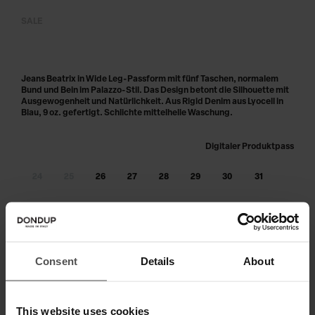
SALE
Jeans Beatrix in Wide Leg-Passform mit fünf Taschen, normalem
Bund und Bein im Palazzo-Stil. Das Design betont die Silhouette mit
Ausgewogenheit und Natürlichkeit. Aus Rigid Denim aus Lyocell in
Blau, 9 oz. gefertigt. Schlichte mittelhelle Waschung.
Digitaler Produktpass
24
25
26
27
28
29
30
31
32
33
34
Größe nicht am Lager?
benachrichtige mich, sobald wieder
verfügbar
Consent
Details
About
IN DEN WARENKORB LEGEN
This website uses cookies