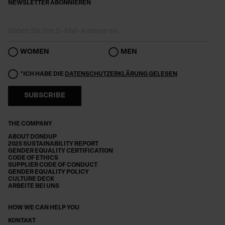
NEWSLETTER ABONNIEREN
WOMEN
MEN
*ICH HABE DIE
DATENSCHUTZERKLÄRUNG GELESEN
SUBSCRIBE
THE COMPANY
ABOUT DONDUP
2025 SUSTAINABILITY REPORT
GENDER EQUALITY CERTIFICATION
CODE OF ETHICS
SUPPLIER CODE OF CONDUCT
GENDER EQUALITY POLICY
CULTURE DECK
ARBEITE BEI UNS
HOW WE CAN HELP YOU
KONTAKT