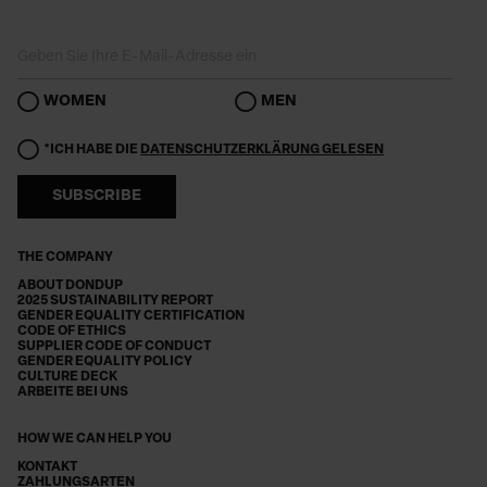
WOMEN
MEN
*ICH HABE DIE
DATENSCHUTZERKLÄRUNG GELESEN
SUBSCRIBE
THE COMPANY
ABOUT DONDUP
2025 SUSTAINABILITY REPORT
GENDER EQUALITY CERTIFICATION
CODE OF ETHICS
SUPPLIER CODE OF CONDUCT
GENDER EQUALITY POLICY
CULTURE DECK
ARBEITE BEI UNS
HOW WE CAN HELP YOU
KONTAKT
ZAHLUNGSARTEN