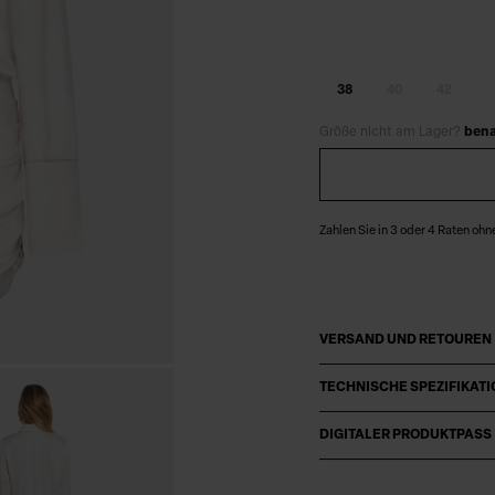
38
40
42
Größe nicht am Lager?
bena
Zahlen Sie in 3 oder 4 Raten ohn
VERSAND UND RETOUREN
TECHNISCHE SPEZIFIKAT
DIGITALER PRODUKTPASS