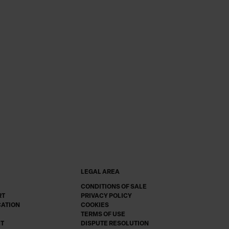
LEGAL AREA
CONDITIONS OF SALE
RT
PRIVACY POLICY
CATION
COOKIES
TERMS OF USE
CT
DISPUTE RESOLUTION