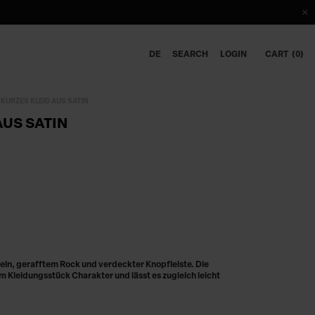
DE
SEARCH
LOGIN
CART
0
KURZES KLEID AUS SATIN
AUS SATIN
eln, gerafftem Rock und verdeckter Knopfleiste. Die
 Kleidungsstück Charakter und lässt es zugleich leicht