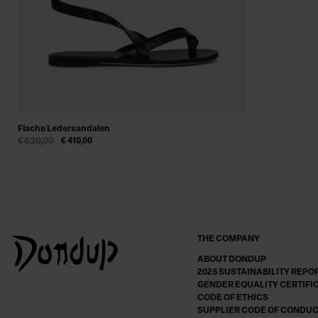
Flache Ledersandalen
€ 630,00
€ 410,00
THE COMPANY
ABOUT DONDUP
2025 SUSTAINABILITY REPO
GENDER EQUALITY CERTIFI
CODE OF ETHICS
SUPPLIER CODE OF CONDU