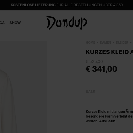
KOSTENLOSE LIEFERUNG
FÜR ALLE BESTELLUNGEN ÜBER € 250
ICA
SHOW
HOME
DAMEN
KLEIDER
KURZES KLEID 
€ 525,00
€ 341,00
SALE
Kurzes Kleid mit langen Ärm
besondere Form verleiht dem
wirken. Aus Satin.