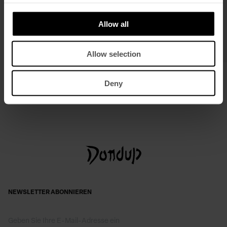
Allow all
Allow selection
Overall in normaler Passform aus
Midikleid aus Bi-Stretchstoff
Gabardine aus einer Wollmischung
€ 420,00
€ 273,00
Deny
€ 840,00
€ 546,00
NEWSLETTER ABONNIEREN