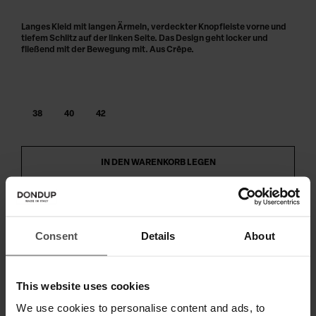
Langes Kleid mit langen Ärmeln, verdeckter Knopfleiste vorne und
tiefem Schlitz auf der linken Seite. Das Design geht locker und
fließend mit der Bewegung mit. Aus Crêpe.
38
40
42
IN DEN WARENKORB LEGEN
Zahlen Sie in 3 oder 4 Raten ohne Zinsen
Consent
Details
About
VERSAND UND RETOUREN
This website uses cookies
TECHNISCHE SPEZIFIKATIONEN
We use cookies to personalise content and ads, to