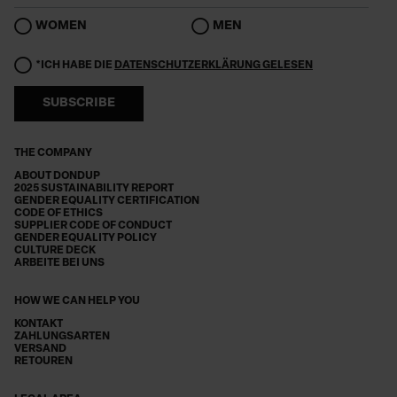
WOMEN
MEN
*ICH HABE DIE
DATENSCHUTZERKLÄRUNG GELESEN
SUBSCRIBE
THE COMPANY
ABOUT DONDUP
2025 SUSTAINABILITY REPORT
GENDER EQUALITY CERTIFICATION
CODE OF ETHICS
SUPPLIER CODE OF CONDUCT
GENDER EQUALITY POLICY
CULTURE DECK
ARBEITE BEI UNS
HOW WE CAN HELP YOU
KONTAKT
ZAHLUNGSARTEN
VERSAND
RETOUREN