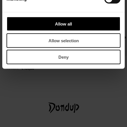
Allow all
Allow selection
Deny
Regular-Fit T-Shirt aus Baumwollkrepp
Ledergürtel
mit Rundhalsausschnitt
€ 125,00
€ 81,00
€ 245,00
€ 159,00