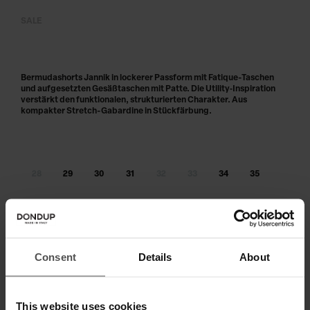
SALE
Bermudashorts Jannik in lockerer Passform mit Fatique-Taschen
und aufgesetzten Gesäßtaschen mit Patte. Die Utility‑Inspiration
verstärkt den funktionalen, strukturierten Charakter. Aus
kompakter Stretch-Gabardine in Stückfärbung.
28
29
30
31
32
33
34
35
36
38
Größe nicht am Lager?
benachrichtige mich, sobald wieder
verfügbar
Consent
Details
About
IN DEN WARENKORB LEGEN
This website uses cookies