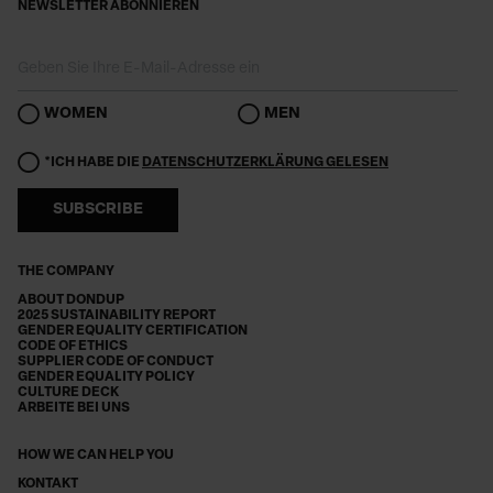
NEWSLETTER ABONNIEREN
WOMEN
MEN
*ICH HABE DIE
DATENSCHUTZERKLÄRUNG GELESEN
SUBSCRIBE
THE COMPANY
ABOUT DONDUP
2025 SUSTAINABILITY REPORT
GENDER EQUALITY CERTIFICATION
CODE OF ETHICS
SUPPLIER CODE OF CONDUCT
GENDER EQUALITY POLICY
CULTURE DECK
ARBEITE BEI UNS
HOW WE CAN HELP YOU
KONTAKT