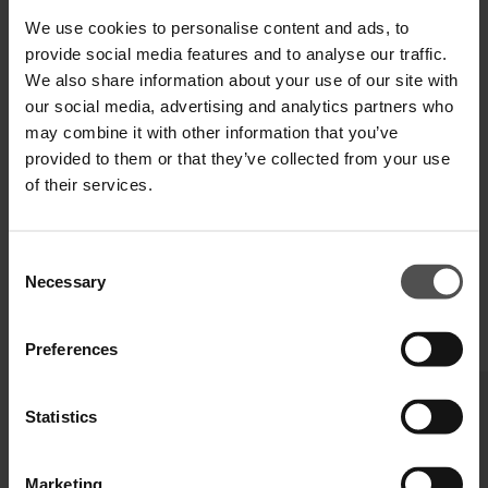
Zahlen Sie in 3 oder 4 Raten ohne Zinsen
We use cookies to personalise content and ads, to
provide social media features and to analyse our traffic.
We also share information about your use of our site with
our social media, advertising and analytics partners who
VERSAND UND RETOUREN
may combine it with other information that you’ve
provided to them or that they’ve collected from your use
TECHNISCHE SPEZIFIKATIONEN
of their services.
DIGITALER PRODUKTPASS
Consent
Necessary
Selection
VERVOLLSTÄNDIGEN SIE IHREN LOOK
Preferences
Statistics
Marketing