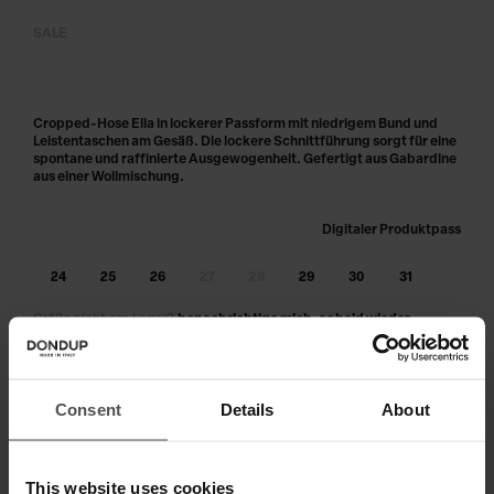
SALE
Cropped-Hose Ella in lockerer Passform mit niedrigem Bund und
Leistentaschen am Gesäß. Die lockere Schnittführung sorgt für eine
spontane und raffinierte Ausgewogenheit. Gefertigt aus Gabardine
aus einer Wollmischung.
Digitaler Produktpass
24
25
26
27
28
29
30
31
Größe nicht am Lager?
benachrichtige mich, sobald wieder
verfügbar
IN DEN WARENKORB LEGEN
Consent
Details
About
Zahlen Sie in 3 oder 4 Raten ohne Zinsen
This website uses cookies