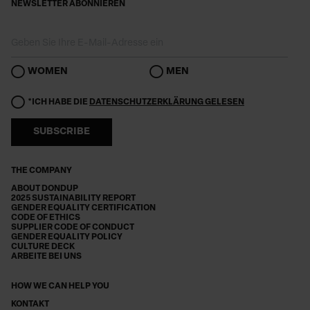
NEWSLETTER ABONNIEREN
WOMEN
MEN
*ICH HABE DIE
DATENSCHUTZERKLÄRUNG GELESEN
SUBSCRIBE
THE COMPANY
ABOUT DONDUP
2025 SUSTAINABILITY REPORT
GENDER EQUALITY CERTIFICATION
CODE OF ETHICS
SUPPLIER CODE OF CONDUCT
GENDER EQUALITY POLICY
CULTURE DECK
ARBEITE BEI UNS
HOW WE CAN HELP YOU
KONTAKT