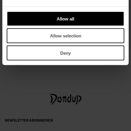
Allow all
Allow selection
Deny
Oversize-Poloshirt aus Jersone
Gürtel aus Nappaleder
€ 205,00
€ 133,00
€ 150,00
€ 98,00
NEWSLETTER ABONNIEREN