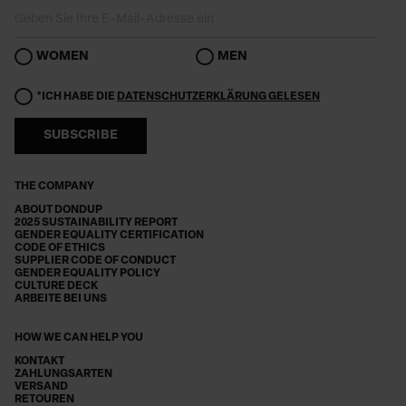
WOMEN
MEN
*ICH HABE DIE
DATENSCHUTZERKLÄRUNG GELESEN
SUBSCRIBE
THE COMPANY
ABOUT DONDUP
2025 SUSTAINABILITY REPORT
GENDER EQUALITY CERTIFICATION
CODE OF ETHICS
SUPPLIER CODE OF CONDUCT
GENDER EQUALITY POLICY
CULTURE DECK
ARBEITE BEI UNS
HOW WE CAN HELP YOU
KONTAKT
ZAHLUNGSARTEN
VERSAND
RETOUREN