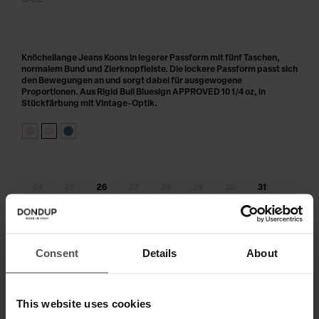
SALE
Knöchellange Jeans Koons in legerer Passform mit fünf Taschen,
normalem Bund und Zierknopfleiste. Die lockere Passform passt sich
den Bewegungen an und sorgt dabei für ausgewogene
Proportionen. Aus Rigid Bull Bluesign APPROVED 10 1/4 oz, in
Stückfärbung mit Vintage-Optik.
24
25
26
27
28
29
30
31
32
33
Größe nicht am Lager?
benachrichtige mich, sobald wieder
Consent
Details
About
verfügbar
IN DEN WARENKORB LEGEN
This website uses cookies