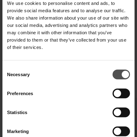
We use cookies to personalise content and ads, to
Zahlen Sie in 3 oder 4 Raten ohne Zinsen
provide social media features and to analyse our traffic.
We also share information about your use of our site with
our social media, advertising and analytics partners who
may combine it with other information that you’ve
VERSAND UND RETOUREN
provided to them or that they’ve collected from your use
of their services.
TECHNISCHE SPEZIFIKATIONEN
DIGITALER PRODUKTPASS
Consent
Necessary
Selection
VERVOLLSTÄNDIGEN SIE IHREN LOOK
Preferences
Statistics
Marketing