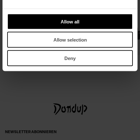
Allow all
Allow selection
Deny
Oversize-Hemd aus Rigid Bull
Sandalen aus Spaltleder
€ 420,00
€ 273,00
€ 215,00
€ 140,00
NEWSLETTER ABONNIEREN