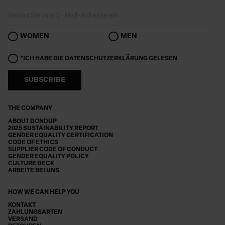
WOMEN
MEN
*ICH HABE DIE
DATENSCHUTZERKLÄRUNG GELESEN
SUBSCRIBE
THE COMPANY
ABOUT DONDUP
2025 SUSTAINABILITY REPORT
GENDER EQUALITY CERTIFICATION
CODE OF ETHICS
SUPPLIER CODE OF CONDUCT
GENDER EQUALITY POLICY
CULTURE DECK
ARBEITE BEI UNS
HOW WE CAN HELP YOU
KONTAKT
ZAHLUNGSARTEN
VERSAND