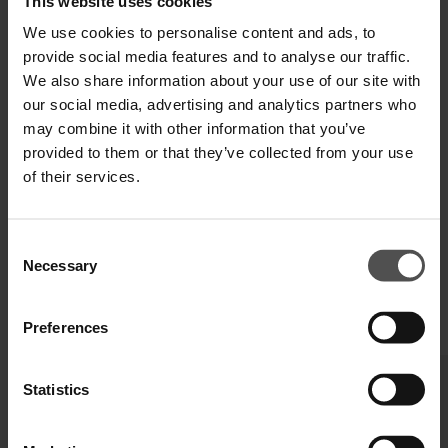
This website uses cookies
We use cookies to personalise content and ads, to
Zahlen Sie in 3 oder 4 Raten ohne Zinsen
provide social media features and to analyse our traffic.
We also share information about your use of our site with
our social media, advertising and analytics partners who
may combine it with other information that you’ve
VERSAND UND RETOUREN
provided to them or that they’ve collected from your use
of their services.
TECHNISCHE SPEZIFIKATIONEN
DIGITALER PRODUKTPASS
Consent
Necessary
Selection
Preferences
VERVOLLSTÄNDIGEN SIE IHREN LOOK
Statistics