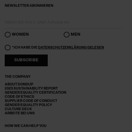
NEWSLETTER ABONNIEREN
WOMEN
MEN
*ICH HABE DIE
DATENSCHUTZERKLÄRUNG GELESEN
SUBSCRIBE
THE COMPANY
ABOUT DONDUP
2025 SUSTAINABILITY REPORT
GENDER EQUALITY CERTIFICATION
CODE OF ETHICS
SUPPLIER CODE OF CONDUCT
GENDER EQUALITY POLICY
CULTURE DECK
ARBEITE BEI UNS
HOW WE CAN HELP YOU