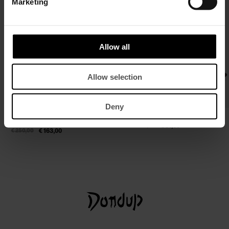
Marketing
Allow all
Allow selection
Deny
Regular-Fit Hemd aus Leinen mit
Ledergürtel
Stehkragen
€ 125,00
€ 81,00
€ 250,00
€ 163,00