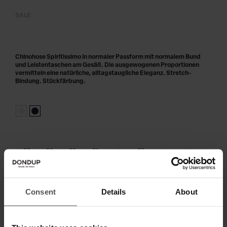
SALE
Chinohose Spiritissimo in normaler Passform mit normalem Bund
und Leistentaschen am Gesäß. Die ausgewogenen Proportionen
vermitteln eine natürliche, alltagstaugliche Eleganz. Stretch-
Bindung. Stückfärbung.
28
29
30
31
32
33
34
35
36
38
40
Consent
Details
About
Größe nicht am Lager?
benachrichtige mich, sobald wieder
verfügbar
IN DEN WARENKORB LEGEN