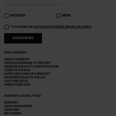
WOMEN
MEN
*ICH HABE DIE
DATENSCHUTZERKLÄRUNG GELESEN
SUBSCRIBE
THE COMPANY
ABOUT DONDUP
2025 SUSTAINABILITY REPORT
GENDER EQUALITY CERTIFICATION
CODE OF ETHICS
SUPPLIER CODE OF CONDUCT
GENDER EQUALITY POLICY
CULTURE DECK
ARBEITE BEI UNS
HOW WE CAN HELP YOU
KONTAKT
ZAHLUNGSARTEN
VERSAND
RETOUREN