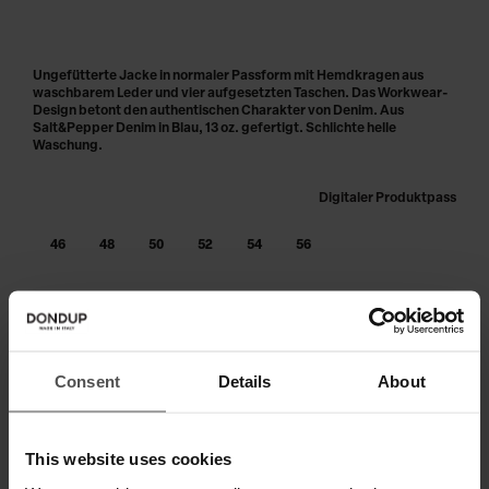
Ungefütterte Jacke in normaler Passform mit Hemdkragen aus
waschbarem Leder und vier aufgesetzten Taschen. Das Workwear-
Design betont den authentischen Charakter von Denim. Aus
Salt&Pepper Denim in Blau, 13 oz. gefertigt. Schlichte helle
Waschung.
Digitaler Produktpass
46
48
50
52
54
56
IN DEN WARENKORB LEGEN
Zahlen Sie in 3 oder 4 Raten ohne Zinsen
Consent
Details
About
This website uses cookies
VERSAND UND RETOUREN