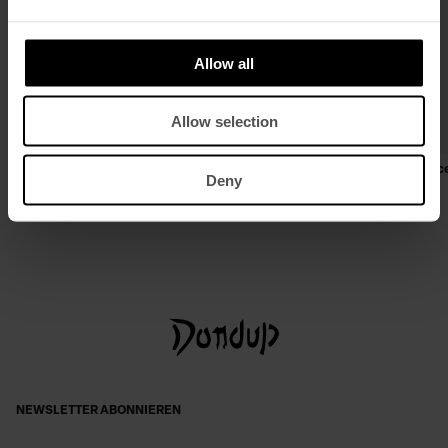
Allow all
Allow selection
Rundhals-Sweatshirt in normaler
Carrot-Fit Jeans Jeff aus recyc
Deny
Passform aus Baumwolle
Rigid Denim
€ 215,00
€ 140,00
€ 280,00
€ 182,00
NEWSLETTER ABONNIEREN