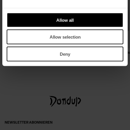
Allow all
Allow selection
Bikerjacke in normaler Passform aus
Regular-Fit Serafino-Pullover a
Deny
Nappaleder
und Baumwolle
€ 925,00
€ 601,00
€ 375,00
€ 244,00
NEWSLETTER ABONNIEREN