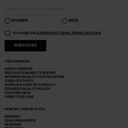
WOMEN
MEN
*ICH HABE DIE
DATENSCHUTZERKLÄRUNG GELESEN
SUBSCRIBE
THE COMPANY
ABOUT DONDUP
2025 SUSTAINABILITY REPORT
GENDER EQUALITY CERTIFICATION
CODE OF ETHICS
SUPPLIER CODE OF CONDUCT
GENDER EQUALITY POLICY
CULTURE DECK
ARBEITE BEI UNS
HOW WE CAN HELP YOU
KONTAKT
ZAHLUNGSARTEN
VERSAND