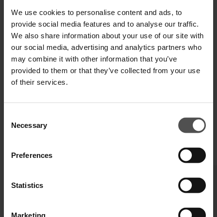
Zahlen Sie in 3 oder 4 Raten ohne Zinsen
We use cookies to personalise content and ads, to
provide social media features and to analyse our traffic.
We also share information about your use of our site with
our social media, advertising and analytics partners who
VERSAND UND RETOUREN
may combine it with other information that you’ve
provided to them or that they’ve collected from your use
TECHNISCHE SPEZIFIKATIONEN
of their services.
DIGITALER PRODUKTPASS
Consent
Necessary
Selection
VERVOLLSTÄNDIGEN SIE IHREN LOOK
Preferences
Statistics
Marketing