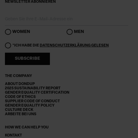
NEWSLETTER ABONNIEREN
WOMEN
MEN
*ICH HABE DIE
DATENSCHUTZERKLÄRUNG GELESEN
SUBSCRIBE
THE COMPANY
ABOUT DONDUP
2025 SUSTAINABILITY REPORT
GENDER EQUALITY CERTIFICATION
CODE OF ETHICS
SUPPLIER CODE OF CONDUCT
GENDER EQUALITY POLICY
CULTURE DECK
ARBEITE BEI UNS
HOW WE CAN HELP YOU
KONTAKT