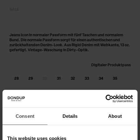
SALE
Jeans Icon in normaler Passform mit fünf Taschen und normalem
Bund. Die normale Passform sorgt für einen authentischen und
zurückhaltenden Denim-Look. Aus Rigid Denim mit Webkante, 13 oz.
gefertigt. Vintage-Waschung in Dirty-Optik.
Digitaler Produktpass
28
29
30
31
32
33
34
35
36
38
40
Größe nicht am Lager?
benachrichtige mich, sobald wieder
verfügbar
Consent
Details
About
IN DEN WARENKORB LEGEN
This website uses cookies