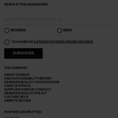
NEWSLETTER ABONNIEREN
WOMEN
MEN
*ICH HABE DIE
DATENSCHUTZERKLÄRUNG GELESEN
SUBSCRIBE
THE COMPANY
ABOUT DONDUP
2025 SUSTAINABILITY REPORT
GENDER EQUALITY CERTIFICATION
CODE OF ETHICS
SUPPLIER CODE OF CONDUCT
GENDER EQUALITY POLICY
CULTURE DECK
ARBEITE BEI UNS
HOW WE CAN HELP YOU