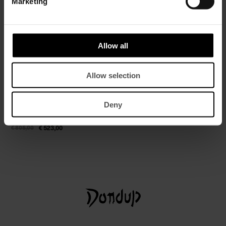
Marketing
Allow all
Allow selection
Deny
Bikerjacke in normaler Passform aus
Nappaleder
€ 805,00
€ 523,00