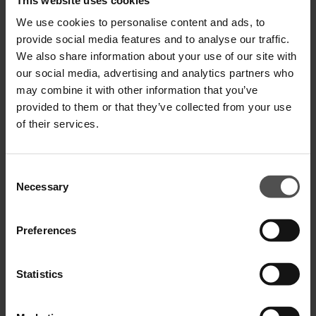
We use cookies to personalise content and ads, to
Zahlen Sie in 3 oder 4 Raten ohne Zinsen
provide social media features and to analyse our traffic.
We also share information about your use of our site with
our social media, advertising and analytics partners who
may combine it with other information that you’ve
VERSAND UND RETOUREN
provided to them or that they’ve collected from your use
TECHNISCHE SPEZIFIKATIONEN
of their services.
DIGITALER PRODUKTPASS
Consent
Necessary
Selection
Preferences
VERVOLLSTÄNDIGEN SIE IHREN LOOK
Statistics