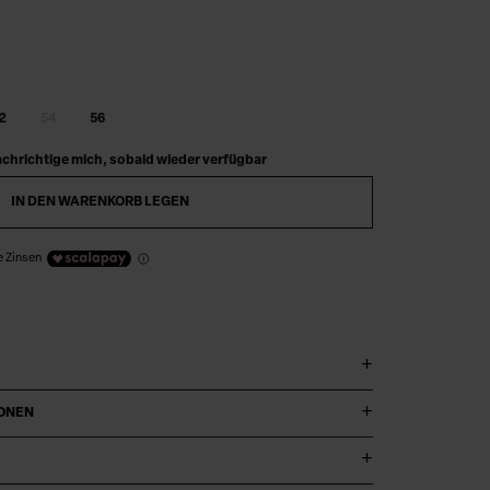
2
54
56
chrichtige mich, sobald wieder verfügbar
IN DEN WARENKORB LEGEN
e Zinsen
IONEN