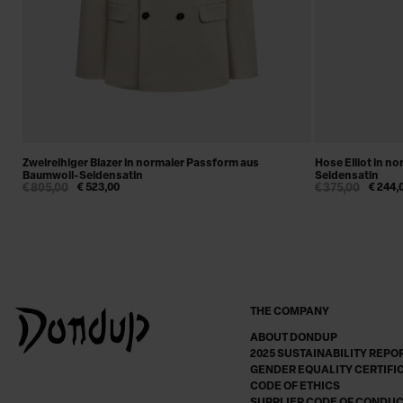
Zweireihiger Blazer in normaler Passform aus
Hose Elliot in n
Baumwoll-Seidensatin
Seidensatin
€ 805,00
€ 523,00
€ 375,00
€ 244,
THE COMPANY
ABOUT DONDUP
2025 SUSTAINABILITY REPO
GENDER EQUALITY CERTIFI
CODE OF ETHICS
SUPPLIER CODE OF CONDU