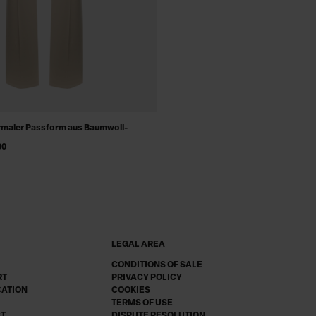
ormaler Passform aus Baumwoll-
00
LEGAL AREA
CONDITIONS OF SALE
RT
PRIVACY POLICY
CATION
COOKIES
TERMS OF USE
CT
DISPUTE RESOLUTION