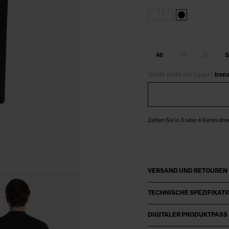
46
48
50
5
Größe nicht am Lager?
bena
Zahlen Sie in 3 oder 4 Raten ohn
VERSAND UND RETOUREN
TECHNISCHE SPEZIFIKAT
DIGITALER PRODUKTPASS