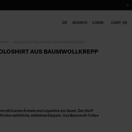
DE
SEARCH
LOGIN
CART
0
SHIRT
REGULAR-FIT POLOSHIRT AUS BAUMWOLLKREPP
POLOSHIRT AUS BAUMWOLLKREPP
orm mit kurzen Ärmeln und Logostick am Saum. Der Stoff
leiht eine natürliche, mühelose Eleganz. Aus Baumwoll-Crêpe