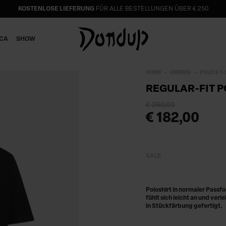
KOSTENLOSE LIEFERUNG
FÜR ALLE BESTELLUNGEN ÜBER € 250
ICA
SHOW
HOME
HERREN
POLO & T-
REGULAR-FIT 
€ 280,00
€ 182,00
SALE
Poloshirt in normaler Passf
fühlt sich leicht an und ver
in Stückfärbung gefertigt.