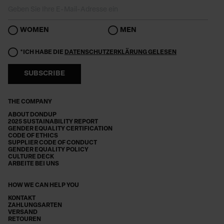
WOMEN
MEN
*ICH HABE DIE
DATENSCHUTZERKLÄRUNG GELESEN
SUBSCRIBE
THE COMPANY
ABOUT DONDUP
2025 SUSTAINABILITY REPORT
GENDER EQUALITY CERTIFICATION
CODE OF ETHICS
SUPPLIER CODE OF CONDUCT
GENDER EQUALITY POLICY
CULTURE DECK
ARBEITE BEI UNS
HOW WE CAN HELP YOU
KONTAKT
ZAHLUNGSARTEN
VERSAND
RETOUREN