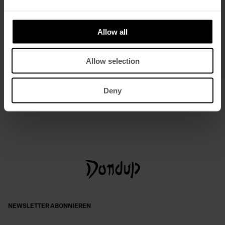
Allow all
Allow selection
Hose Abby mit weitem Bein aus
Ledergürtel
Deny
Viskosegabardine
€ 140,00
€ 91,00
€ 260,00
€ 169,00
NEWSLETTER ABONNIEREN