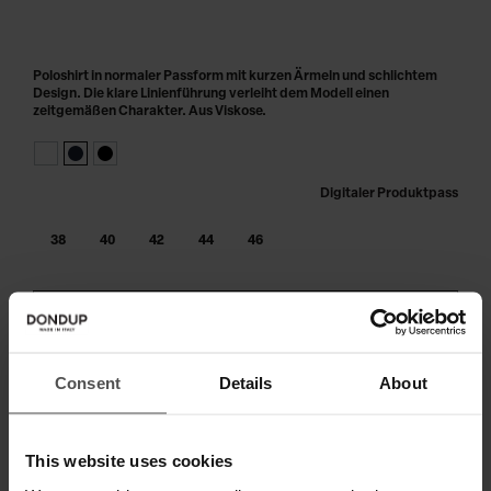
Poloshirt in normaler Passform mit kurzen Ärmeln und schlichtem
Design. Die klare Linienführung verleiht dem Modell einen
zeitgemäßen Charakter. Aus Viskose.
Digitaler Produktpass
38
40
42
44
46
IN DEN WARENKORB LEGEN
Zahlen Sie in 3 oder 4 Raten ohne Zinsen
Consent
Details
About
This website uses cookies
VERSAND UND RETOUREN