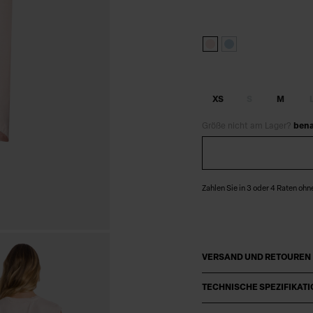
XS
S
M
Größe nicht am Lager?
bena
Zahlen Sie in 3 oder 4 Raten ohn
VERSAND UND RETOUREN
TECHNISCHE SPEZIFIKAT