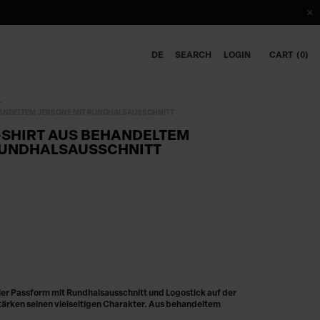
DE
SEARCH
LOGIN
CART
0
HANDELTEM JERSONE MIT RUNDHALSAUSSCHNITT
-SHIRT AUS BEHANDELTEM
RUNDHALSAUSSCHNITT
ler Passform mit Rundhalsausschnitt und Logostick auf der
rstärken seinen vielseitigen Charakter. Aus behandeltem