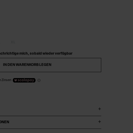
Digitaler Produktpass
L
XL
chrichtige mich, sobald wieder verfügbar
IN DEN WARENKORB LEGEN
e Zinsen
IONEN