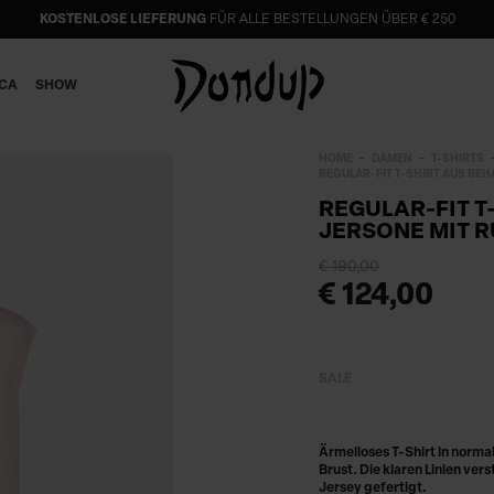
KOSTENLOSE LIEFERUNG
FÜR ALLE BESTELLUNGEN ÜBER € 250
ICA
SHOW
HOME
DAMEN
T-SHIRTS
REGULAR-FIT T-SHIRT AUS BE
REGULAR-FIT T
JERSONE MIT 
€ 190,00
€ 124,00
SALE
Ärmelloses T-Shirt in norma
Brust. Die klaren Linien ve
Jersey gefertigt.