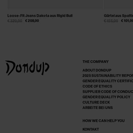
Loose-Fit Jeans Dakota aus Rigid Bull
Gürtel aus Spalt
€ 320,00
€ 208,00
€ 155,00
€ 101,0
THE COMPANY
ABOUT DONDUP
2025 SUSTAINABILITY REPO
GENDER EQUALITY CERTIFI
CODE OF ETHICS
SUPPLIER CODE OF CONDU
GENDER EQUALITY POLICY
CULTURE DECK
ARBEITE BEI UNS
HOW WE CAN HELP YOU
KONTAKT