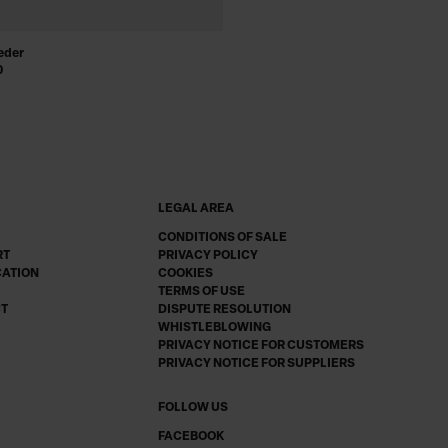
leder
0
LEGAL AREA
CONDITIONS OF SALE
RT
PRIVACY POLICY
CATION
COOKIES
TERMS OF USE
CT
DISPUTE RESOLUTION
WHISTLEBLOWING
PRIVACY NOTICE FOR CUSTOMERS
PRIVACY NOTICE FOR SUPPLIERS
FOLLOW US
FACEBOOK