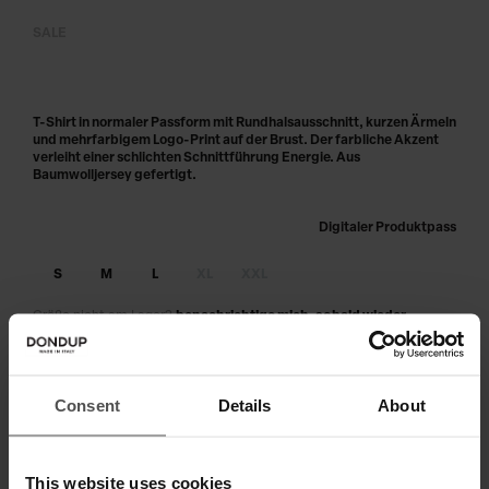
SALE
T-Shirt in normaler Passform mit Rundhalsausschnitt, kurzen Ärmeln
und mehrfarbigem Logo-Print auf der Brust. Der farbliche Akzent
verleiht einer schlichten Schnittführung Energie. Aus
Baumwolljersey gefertigt.
Digitaler Produktpass
S
M
L
XL
XXL
Größe nicht am Lager?
benachrichtige mich, sobald wieder
verfügbar
IN DEN WARENKORB LEGEN
Consent
Details
About
Zahlen Sie in 3 oder 4 Raten ohne Zinsen
This website uses cookies