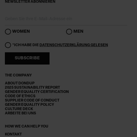
NEWSLETTER ABONNIEREN
WOMEN
MEN
*ICH HABE DIE
DATENSCHUTZERKLÄRUNG GELESEN
SUBSCRIBE
THE COMPANY
ABOUT DONDUP
2025 SUSTAINABILITY REPORT
GENDER EQUALITY CERTIFICATION
CODE OF ETHICS
SUPPLIER CODE OF CONDUCT
GENDER EQUALITY POLICY
CULTURE DECK
ARBEITE BEI UNS
HOW WE CAN HELP YOU
KONTAKT