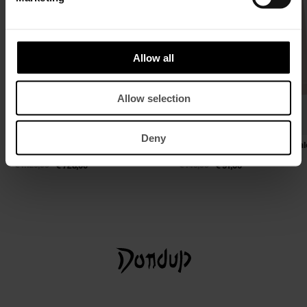
Allow all
Allow selection
Deny
Bikerjacke in normaler Passform aus
Rundhals-Sweatshirt in normal
Nappaleder mit Used-Effekt
Passform aus Baumwolle
€ 1.120,00
€ 728,00
€ 140,00
€ 91,00