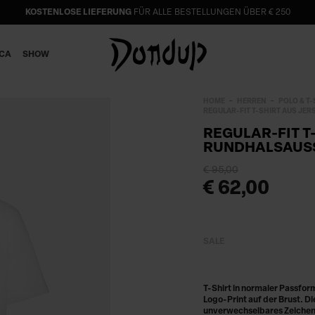
KOSTENLOSE LIEFERUNG
FÜR ALLE BESTELLUNGEN ÜBER € 250
ICA
SHOW
HOME
HERREN
POLO & T-
REGULAR-FIT T-SHIRT AUS JE
REGULAR-FIT T
RUNDHALSAUS
€ 95,00
€ 62,00
SALE
T-Shirt in normaler Passfor
Logo-Print auf der Brust. Di
unverwechselbares Zeichen.