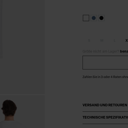
S
M
L
X
Größe nicht am Lager?
bena
Zahlen Sie in 3 oder 4 Raten ohn
VERSAND UND RETOUREN
TECHNISCHE SPEZIFIKAT