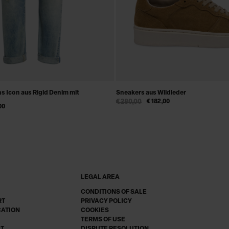
s Icon aus Rigid Denim mit
Sneakers aus Wildleder
€ 280,00
€ 182,00
00
LEGAL AREA
CONDITIONS OF SALE
RT
PRIVACY POLICY
CATION
COOKIES
TERMS OF USE
CT
DISPUTE RESOLUTION