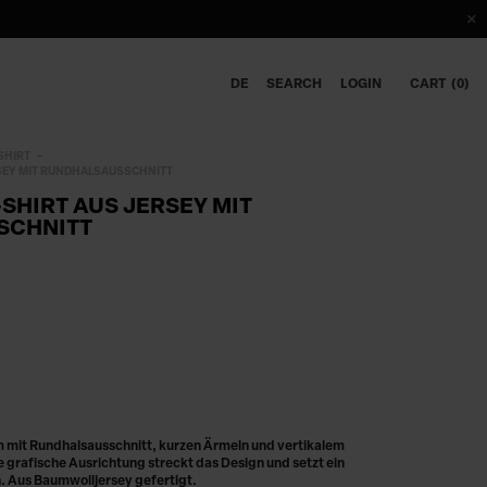
DE
SEARCH
LOGIN
CART
0
SHIRT
RSEY MIT RUNDHALSAUSSCHNITT
-SHIRT AUS JERSEY MIT
SCHNITT
m mit Rundhalsausschnitt, kurzen Ärmeln und vertikalem
e grafische Ausrichtung streckt das Design und setzt ein
 Aus Baumwolljersey gefertigt.