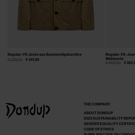
Regular-Fit Jacke aus Baumwollgabardine
Regular-Fit-Jean
Webkante
€ 525,00
€ 341,00
€ 495,00
€ 322,
THE COMPANY
ABOUT DONDUP
2025 SUSTAINABILITY REPO
GENDER EQUALITY CERTIFI
CODE OF ETHICS
SUPPLIER CODE OF CONDU