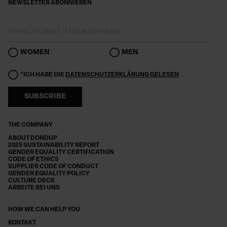
NEWSLETTER ABONNIEREN
WOMEN
MEN
*ICH HABE DIE
DATENSCHUTZERKLÄRUNG GELESEN
SUBSCRIBE
THE COMPANY
ABOUT DONDUP
2025 SUSTAINABILITY REPORT
GENDER EQUALITY CERTIFICATION
CODE OF ETHICS
SUPPLIER CODE OF CONDUCT
GENDER EQUALITY POLICY
CULTURE DECK
ARBEITE BEI UNS
HOW WE CAN HELP YOU
KONTAKT