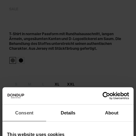
SALE
T-Shirt in normaler Passform mit Rundhalsausschnitt, langen
Ärmeln, ungesäumten Kanten und D-Logostickerei am Saum. Die
Behandlung des Stoffes unterstreicht seinen authentischen
Charakter. Aus Jersey mit Stückfärbung gefertigt.
S
M
L
XL
XXL
Größe nicht am Lager?
benachrichtige mich, sobald wieder
verfügbar
Consent
Details
About
IN DEN WARENKORB LEGEN
Zahlen Sie in 3 oder 4 Raten ohne Zinsen
This website uses cookies