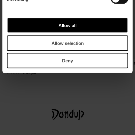
Allow all
Allow selection
Deny
Kapuzensweatshirt in normaler
Carrot-Fit Hose Kolin aus Rigid B
Passform aus Baumwolle
€ 310,00
€ 202,00
€ 195,00
€ 127,00