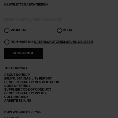
NEWSLETTER ABONNIEREN
WOMEN
MEN
*ICH HABE DIE
DATENSCHUTZERKLÄRUNG GELESEN
SUBSCRIBE
THE COMPANY
ABOUT DONDUP
2025 SUSTAINABILITY REPORT
GENDER EQUALITY CERTIFICATION
CODE OF ETHICS
SUPPLIER CODE OF CONDUCT
GENDER EQUALITY POLICY
CULTURE DECK
ARBEITE BEI UNS
HOW WE CAN HELP YOU