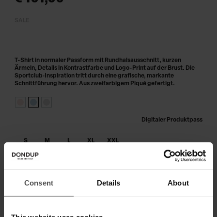
SALE
T-Shirt in normaler Passform mit Rundhalsausschnitt, kurzen
Ärmeln, Details in Kontrastfarbe und Logo-Print auf der Brust. Die
Sportclub‑Inspiration tritt durch eine grafische, markante
Schnittführung hervor. Aus zweifarbigem Piqué gefertigt.
Digitaler Produktpass
S
M
L
XL
XXL
IN DEN WARENKORB LEGEN
Consent
Details
About
Zahlen Sie in 3 oder 4 Raten ohne Zinsen
This website uses cookies