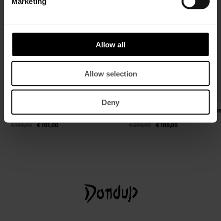
Marketing
Allow all
Allow selection
Deny
Rundhals-Sweatshirt in normaler
Jeans Marc im Flare-Schnitt aus
Passform aus Baumwolle
Denim
€ 155,00
€ 101,00
€ 290,00
€ 189,00