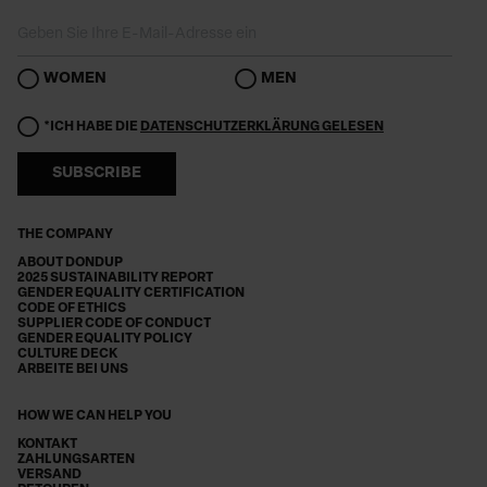
WOMEN
MEN
*ICH HABE DIE
DATENSCHUTZERKLÄRUNG GELESEN
SUBSCRIBE
THE COMPANY
ABOUT DONDUP
2025 SUSTAINABILITY REPORT
GENDER EQUALITY CERTIFICATION
CODE OF ETHICS
SUPPLIER CODE OF CONDUCT
GENDER EQUALITY POLICY
CULTURE DECK
ARBEITE BEI UNS
HOW WE CAN HELP YOU
KONTAKT
ZAHLUNGSARTEN
VERSAND