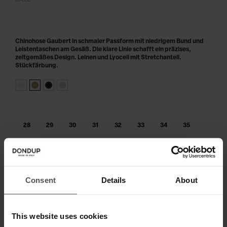
SALE
Chinohose Gaubert in schmaler Passform mit niedrigem Bund und
Leistentaschen am Gesäß. Die klare Linie schafft ein präzises,
zeitgemäßes Design. Leinen und Lyocell mit Stretchanteil.
Stückfärbung.
28
29
30
31
32
33
34
35
36
38
40
Consent
Details
About
IN DEN WARENKORB LEGEN
Zahlen Sie in 3 oder 4 Raten ohne Zinsen
This website uses cookies