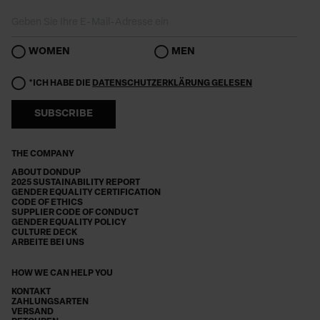
WOMEN
MEN
*ICH HABE DIE
DATENSCHUTZERKLÄRUNG GELESEN
SUBSCRIBE
THE COMPANY
ABOUT DONDUP
2025 SUSTAINABILITY REPORT
GENDER EQUALITY CERTIFICATION
CODE OF ETHICS
SUPPLIER CODE OF CONDUCT
GENDER EQUALITY POLICY
CULTURE DECK
ARBEITE BEI UNS
HOW WE CAN HELP YOU
KONTAKT
ZAHLUNGSARTEN
VERSAND