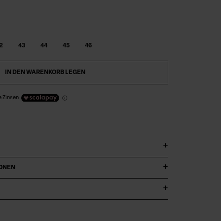
2
43
44
45
46
IN DEN WARENKORB LEGEN
e Zinsen
IONEN