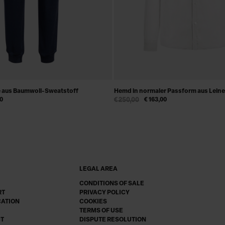
e aus Baumwoll-Sweatstoff
Hemd in normaler Passform aus Lein
00
€ 250,00
€ 163,00
LEGAL AREA
CONDITIONS OF SALE
RT
PRIVACY POLICY
CATION
COOKIES
TERMS OF USE
CT
DISPUTE RESOLUTION