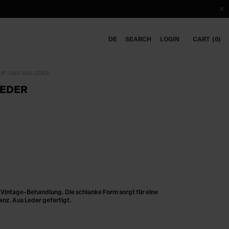
DE
SEARCH
LOGIN
CART
0
LIP-ONS AUS LEDER
LEDER
 Vintage-Behandlung. Die schlanke Form sorgt für eine
anz. Aus Leder gefertigt.