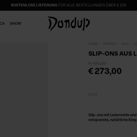
KOSTENLOSE LIEFERUNG
FÜR ALLE BESTELLUNGEN ÜBER € 250
ICA
SHOW
HOME
HERREN
SALE
S
SLIP-ONS AUS 
€ 420,00
€ 273,00
SALE
Slip-ons mit Ledersohle und
entspannte, natürliche Eleg