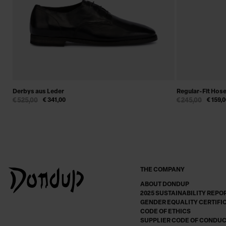
Derbys aus Leder
Regular-Fit Hos
€ 525,00
€ 341,00
€ 245,00
€ 159,
THE COMPANY
ABOUT DONDUP
2025 SUSTAINABILITY REPO
GENDER EQUALITY CERTIFI
CODE OF ETHICS
SUPPLIER CODE OF CONDU