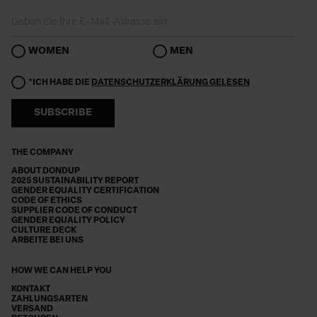
WOMEN
MEN
*ICH HABE DIE
DATENSCHUTZERKLÄRUNG GELESEN
SUBSCRIBE
THE COMPANY
ABOUT DONDUP
2025 SUSTAINABILITY REPORT
GENDER EQUALITY CERTIFICATION
CODE OF ETHICS
SUPPLIER CODE OF CONDUCT
GENDER EQUALITY POLICY
CULTURE DECK
ARBEITE BEI UNS
HOW WE CAN HELP YOU
KONTAKT
ZAHLUNGSARTEN
VERSAND