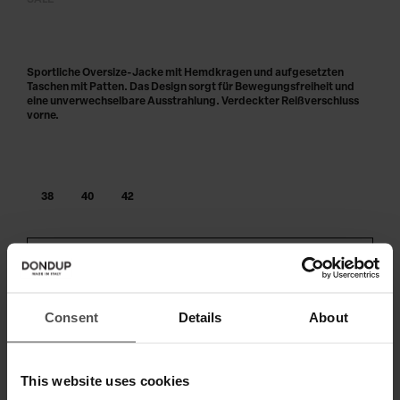
SALE
Sportliche Oversize-Jacke mit Hemdkragen und aufgesetzten
Taschen mit Patten. Das Design sorgt für Bewegungsfreiheit und
eine unverwechselbare Ausstrahlung. Verdeckter Reißverschluss
vorne.
38
40
42
IN DEN WARENKORB LEGEN
Zahlen Sie in 3 oder 4 Raten ohne Zinsen
Consent
Details
About
This website uses cookies
VERSAND UND RETOUREN