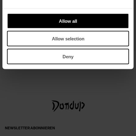
Allow all
Allow selection
Slim-Fit Rollkragenpullover in
Loose-Fit Hose Daphne aus
Deny
transparentem Rippstrick
Seidenorganza
€ 310,00
€ 202,00
€ 525,00
€ 341,00
NEWSLETTER ABONNIEREN