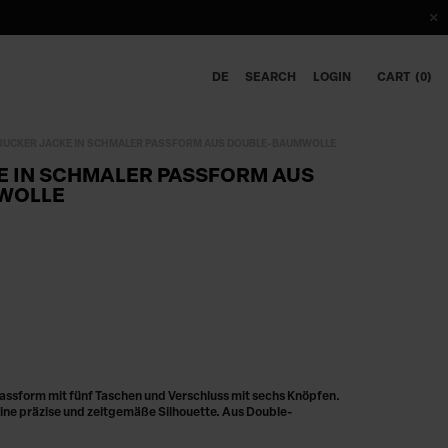
DE
SEARCH
LOGIN
CART
0
RUCKER JACKE IN SCHMALER PASSFORM AUS DOUBLE-BAUMWOLLE
E IN SCHMALER PASSFORM AUS
WOLLE
assform mit fünf Taschen und Verschluss mit sechs Knöpfen.
 eine präzise und zeitgemäße Silhouette. Aus Double-