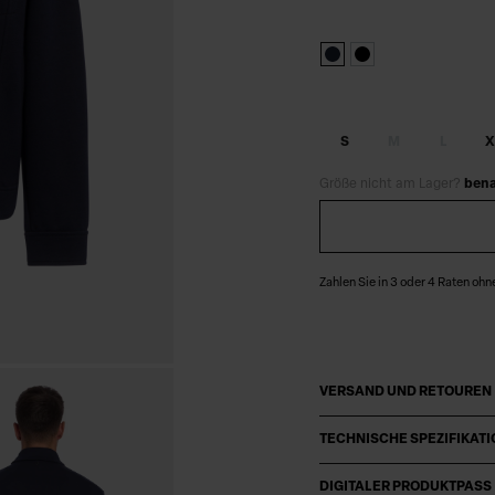
S
M
L
X
Größe nicht am Lager?
bena
Zahlen Sie in 3 oder 4 Raten ohn
VERSAND UND RETOUREN
TECHNISCHE SPEZIFIKAT
DIGITALER PRODUKTPASS