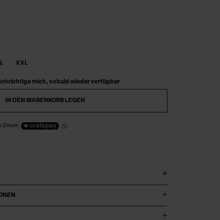
Digitaler Produktpass
L
XXL
chrichtige mich, sobald wieder verfügbar
IN DEN WARENKORB LEGEN
e Zinsen
IONEN