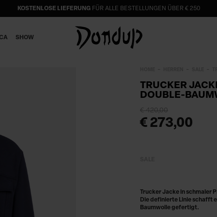
KOSTENLOSE LIEFERUNG
FÜR ALLE BESTELLUNGEN ÜBER € 250
ICA
SHOW
HOME
HERREN
SALE
T
TRUCKER JACK
DOUBLE-BAUM
€ 420,00
€ 273,00
SALE
Trucker Jacke in schmaler P
Die definierte Linie schafft
Baumwolle gefertigt.