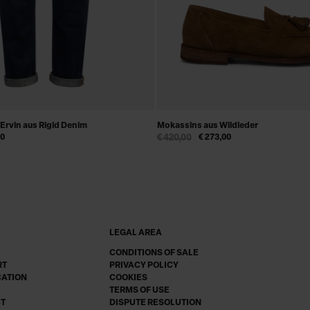
Ervin aus Rigid Denim
Mokassins aus Wildleder
00
€ 420,00
€ 273,00
LEGAL AREA
CONDITIONS OF SALE
RT
PRIVACY POLICY
CATION
COOKIES
TERMS OF USE
CT
DISPUTE RESOLUTION