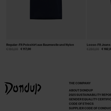
Regular-Fit Poloshirt aus Baumwolle und Nylon
Loose-Fit Jeans 
€ 180,00
€ 117,00
€ 280,00
€ 182,
THE COMPANY
ABOUT DONDUP
2025 SUSTAINABILITY REPO
GENDER EQUALITY CERTIFI
CODE OF ETHICS
SUPPLIER CODE OF CONDU