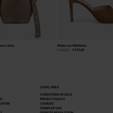
 aus Leder
Mules aus Wildleder
€ 420,00
€ 273,00
LEGAL AREA
CONDITIONS OF SALE
RT
PRIVACY POLICY
CATION
COOKIES
TERMS OF USE
CT
DISPUTE RESOLUTION