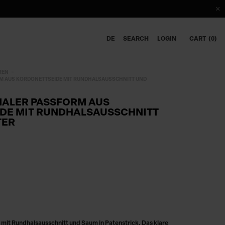
DE
SEARCH
LOGIN
CART
0
REN
M AUS KORDONETTSEIDE MIT RUNDHALSAUSSCHNITT UND
MALER PASSFORM AUS
DE MIT RUNDHALSAUSSCHNITT
TER
mit Rundhalsausschnitt und Saum in Patenstrick. Das klare