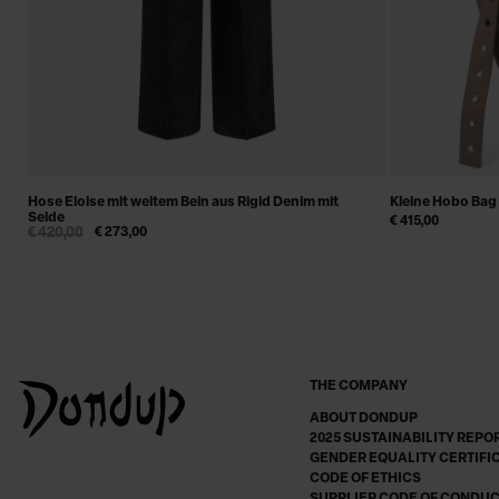
Hose Eloise mit weitem Bein aus Rigid Denim mit
Kleine Hobo Bag
Seide
€ 415,00
€ 420,00
€ 273,00
THE COMPANY
ABOUT DONDUP
2025 SUSTAINABILITY REPO
GENDER EQUALITY CERTIFI
CODE OF ETHICS
SUPPLIER CODE OF CONDU