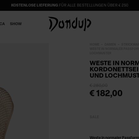
KOSTENLOSE LIEFERUNG
FÜR ALLE BESTELLUNGEN ÜBER € 250
ICA
SHOW
HOME
DAMEN
STRICKWA
WESTE IN NORMALER PASSFOR
LOCHMUSTER
WESTE IN NOR
KORDONETTSEI
UND LOCHMUS
€ 280,00
€ 182,00
SALE
Weste in normaler Passform 