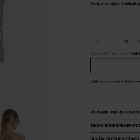
Design ermöglicht vielseit
38
40
42
4
Größe nicht am Lager?
bena
Zahlen Sie in 3 oder 4 Raten ohn
VERSAND UND RETOUREN
TECHNISCHE SPEZIFIKAT
DIGITALER PRODUKTPASS