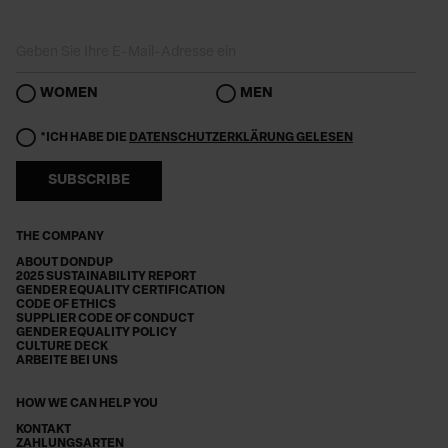
WOMEN
MEN
*ICH HABE DIE
DATENSCHUTZERKLÄRUNG GELESEN
SUBSCRIBE
THE COMPANY
ABOUT DONDUP
2025 SUSTAINABILITY REPORT
GENDER EQUALITY CERTIFICATION
CODE OF ETHICS
SUPPLIER CODE OF CONDUCT
GENDER EQUALITY POLICY
CULTURE DECK
ARBEITE BEI UNS
HOW WE CAN HELP YOU
KONTAKT
ZAHLUNGSARTEN