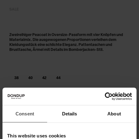
SALE
Zweireihiger Peacoat in Oversize-Passform mit vier Knöpfen und
Materialmix. Die ausgewogenen Proportionen verleihen dem
Kleidungsstück eine schlichte Eleganz. Pattentaschen und
Brusttasche, Ärmel mit Details im Bomberjacken-Stil.
38
40
42
44
IN DEN WARENKORB LEGEN
Consent
Details
About
Zahlen Sie in 3 oder 4 Raten ohne Zinsen
This website uses cookies