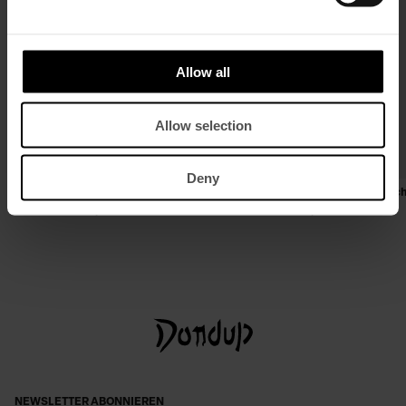
Allow all
Allow selection
Deny
Regular-Fit Bluse aus Viskosegabardine
Slim-Fit Jeans Coco aus Stretch
€ 320,00
€ 208,00
€ 245,00
€ 159,00
NEWSLETTER ABONNIEREN