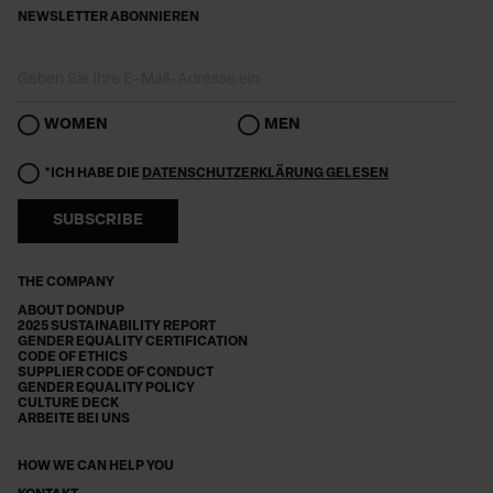
NEWSLETTER ABONNIEREN
WOMEN
MEN
*ICH HABE DIE
DATENSCHUTZERKLÄRUNG GELESEN
SUBSCRIBE
THE COMPANY
ABOUT DONDUP
2025 SUSTAINABILITY REPORT
GENDER EQUALITY CERTIFICATION
CODE OF ETHICS
SUPPLIER CODE OF CONDUCT
GENDER EQUALITY POLICY
CULTURE DECK
ARBEITE BEI UNS
HOW WE CAN HELP YOU