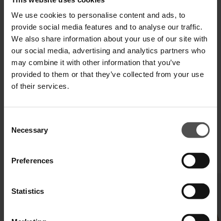
We use cookies to personalise content and ads, to
Zahlen Sie in 3 oder 4 Raten ohne Zinsen
provide social media features and to analyse our traffic.
We also share information about your use of our site with
our social media, advertising and analytics partners who
may combine it with other information that you’ve
VERSAND UND RETOUREN
provided to them or that they’ve collected from your use
of their services.
TECHNISCHE SPEZIFIKATIONEN
DIGITALER PRODUKTPASS
Consent
Necessary
Selection
Preferences
VERVOLLSTÄNDIGEN SIE IHREN LOOK
Statistics