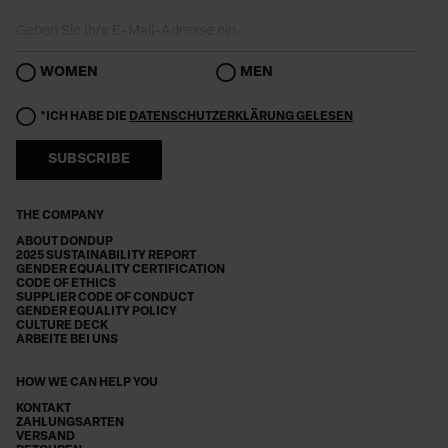
WOMEN
MEN
*ICH HABE DIE
DATENSCHUTZERKLÄRUNG GELESEN
SUBSCRIBE
THE COMPANY
ABOUT DONDUP
2025 SUSTAINABILITY REPORT
GENDER EQUALITY CERTIFICATION
CODE OF ETHICS
SUPPLIER CODE OF CONDUCT
GENDER EQUALITY POLICY
CULTURE DECK
ARBEITE BEI UNS
HOW WE CAN HELP YOU
KONTAKT
ZAHLUNGSARTEN
VERSAND