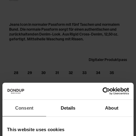
SALE
Jeans Icon in normaler Passform mit fünf Taschen und normalem
Bund. Die normale Passform sorgt für einen authentischen und
zurückhaltenden Denim-Look. Aus Rigid Cross-Denim, 12,50 oz.
gefertigt. Mittelhelle Waschung mit Rissen.
Digitaler Produktpass
28
29
30
31
32
33
34
35
36
38
40
Größe nicht am Lager?
benachrichtige mich, sobald wieder
verfügbar
Consent
Details
About
IN DEN WARENKORB LEGEN
This website uses cookies
Zahlen Sie in 3 oder 4 Raten ohne Zinsen