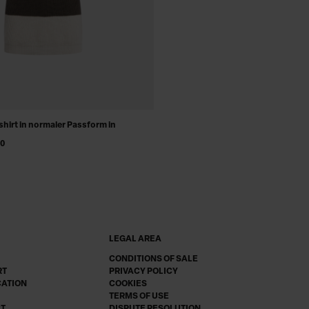
shirt in normaler Passform in
00
LEGAL AREA
CONDITIONS OF SALE
RT
PRIVACY POLICY
CATION
COOKIES
TERMS OF USE
CT
DISPUTE RESOLUTION