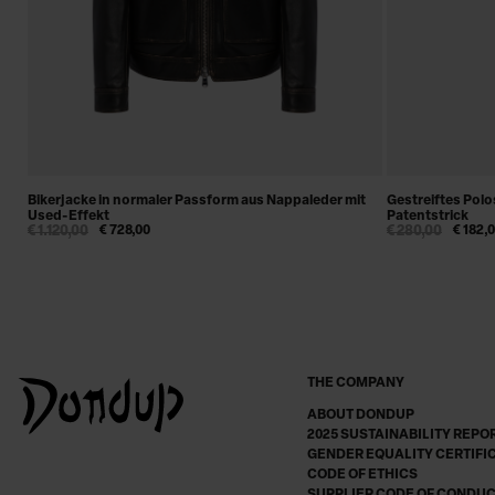
Bikerjacke in normaler Passform aus Nappaleder mit
Gestreiftes Polo
Used-Effekt
Patentstrick
€ 1.120,00
€ 728,00
€ 280,00
€ 182,
THE COMPANY
ABOUT DONDUP
2025 SUSTAINABILITY REPO
GENDER EQUALITY CERTIFI
CODE OF ETHICS
SUPPLIER CODE OF CONDU