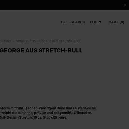
DE
SEARCH
LOGIN
CART
0
SKINNY
SKINNY-JEANS GEORGE AUS STRETCH-BULL
 GEORGE AUS STRETCH-BULL
sform mit fünf Taschen, niedrigem Bund und Leistentasche.
reicht die schlanke, präzise und zeitgemäße Silhouette.
Bull-Denim-Stretch, 10 oz. Stückfärbung.