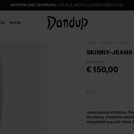
KOSTENLOSE LIEFERUNG
FÜR ALLE BESTELLUNGEN ÜBER € 250
ICA
SHOW
HOME
HERREN
JEANS
SKINNY-JEANS
€ 230,00
€ 150,00
SALE
Jeans George in Skinny-Pas
Die Skinny-Passform unterst
Hergestellt aus Left-Hand-