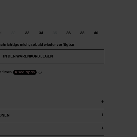
Digitaler Produktpass
1
32
33
34
35
36
38
40
chrichtige mich, sobald wieder verfügbar
IN DEN WARENKORB LEGEN
e Zinsen
IONEN