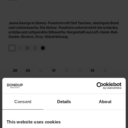
SALE
Jeans George in Skinny-Passform mit fünf Taschen, niedrigem Bund
und Leistentasche. Die Skinny-Passform unterstreicht die schlanke,
präzise und zeitgemäße Silhouette. Hergestellt aus Left-Hand-Bull-
Denim-Stretch, 10 oz. Stückfärbung.
28
29
30
31
32
33
34
35
36
38
40
Größe nicht am Lager?
benachrichtige mich, sobald wieder
verfügbar
Consent
Details
About
IN DEN WARENKORB LEGEN
This website uses cookies
Zahlen Sie in 3 oder 4 Raten ohne Zinsen