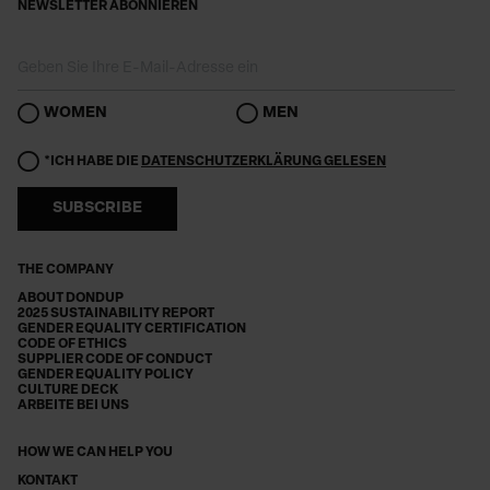
NEWSLETTER ABONNIEREN
WOMEN
MEN
*ICH HABE DIE
DATENSCHUTZERKLÄRUNG GELESEN
SUBSCRIBE
THE COMPANY
ABOUT DONDUP
2025 SUSTAINABILITY REPORT
GENDER EQUALITY CERTIFICATION
CODE OF ETHICS
SUPPLIER CODE OF CONDUCT
GENDER EQUALITY POLICY
CULTURE DECK
ARBEITE BEI UNS
HOW WE CAN HELP YOU
KONTAKT