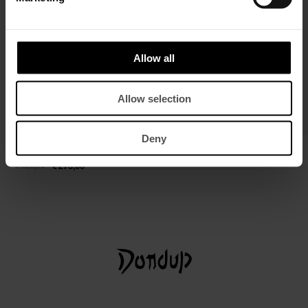
Allow all
Allow selection
Deny
Regular-Fit Jeans Bray aus Rigid Denim
Gürtel aus Spaltleder
mit Seide
€ 150,00
€ 98,00
€ 420,00
€ 273,00