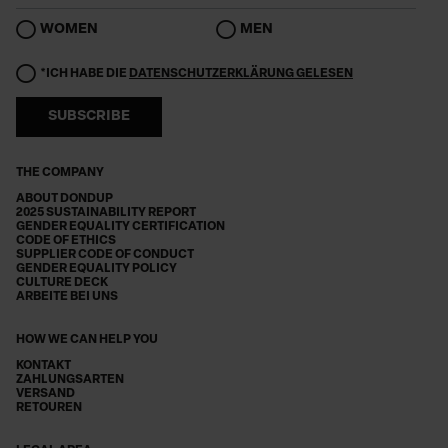
WOMEN
MEN
*ICH HABE DIE
DATENSCHUTZERKLÄRUNG GELESEN
SUBSCRIBE
THE COMPANY
ABOUT DONDUP
2025 SUSTAINABILITY REPORT
GENDER EQUALITY CERTIFICATION
CODE OF ETHICS
SUPPLIER CODE OF CONDUCT
GENDER EQUALITY POLICY
CULTURE DECK
ARBEITE BEI UNS
HOW WE CAN HELP YOU
KONTAKT
ZAHLUNGSARTEN
VERSAND
RETOUREN