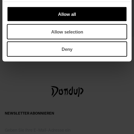
Allow all
Allow selection
Sportliche Slim-Fit Jacke aus Rigid
Perfect-Slim Hose aus Satin
Denim
€ 270,00
€ 176,00
Deny
€ 375,00
€ 244,00
NEWSLETTER ABONNIEREN