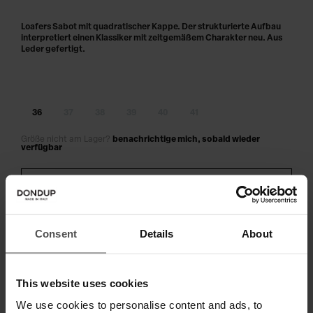
Loafers Sabot mit quadratischer Kappe. Der strukturierte Aufbau
interpretiert einen Klassiker mit zeitgemäßem Charakter neu. Aus
Leder gefertigt.
36
37
38
39
40
41
Größe nicht am Lager?
benachrichtige mich, sobald wieder
verfügbar
IN DEN WARENKORB LEGEN
Zahlen Sie in 3 oder 4 Raten ohne Zinsen
Consent
Details
About
This website uses cookies
VERSAND UND RETOUREN
We use cookies to personalise content and ads, to